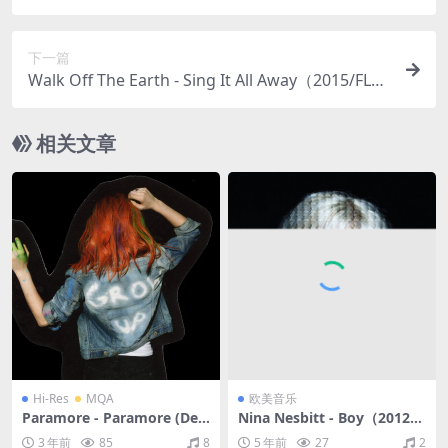
43M）(MQA/16bit/44.1kHz)
下一篇
Walk Off The Earth - Sing It All Away（2015/FLA
C/分轨/270M）(MQA/16bit/44.1kHz)
相关文章
Hi-Res
MQA
欧美音乐
Paramore - Paramore (Del
Nina Nesbitt - Boy（2012/F
uxe Edition)（2013/FLAC/
LAC/EP分轨/96.4M）
3 年前
85
8
5 年前
27
2