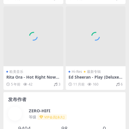
分轨/1.37G）(MQA/24bit/4
4.1kHz)
欧美音乐
Hi-Res
最新专辑
Rita Ora - Hot Right Now
Ed Sheeran - Play (Deluxe)
(Remixes)（2012/FLAC/EP
[Explicit]（2025/FLAC/分轨/
5 年前
42
3
11 月前
160
6
分轨/287M）
1.05G）(24bit/48kHz)
发布作者
ZERO-HIFI
等级
VIP会员[永久]
9404
98
0