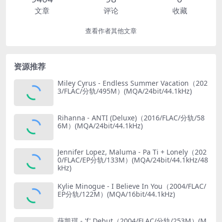
文章
评论
收藏
查看作者其他文章
资源推荐
Miley Cyrus - Endless Summer Vacation（202
3/FLAC/分轨/495M）(MQA/24bit/44.1kHz)
Rihanna - ANTI (Deluxe)（2016/FLAC/分轨/58
6M）(MQA/24bit/44.1kHz)
Jennifer Lopez, Maluma - Pa Ti + Lonely（202
0/FLAC/EP分轨/133M）(MQA/24bit/44.1kHz/48
kHz)
Kylie Minogue - I Believe In You（2004/FLAC/
EP分轨/122M）(MQA/16bit/44.1kHz)
薛凯琪 - 'f' Debut（2004/FLAC/分轨/253M）(M