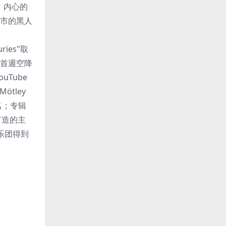
槛、内心的
森市的黑人
ries"取
发行首週空降
Tube
ötley
5名；专辑
」打造的主
乐团得到