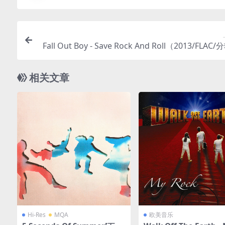
Fall Out Boy - Save Rock And Roll（2013/FLAC/
相关文章
Hi-Res
MQA
欧美音乐