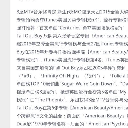
3座MTV音乐奖肯定 新生代EMO摇滚天团2015全新大
专辑预购勇夺iTunes美国另类专辑榜冠军、流行专辑榜TO
强打推荐：首支单曲"Centuries"勇夺英国摇滚榜冠军
Fall Out Boy 乐队第六张录音室专辑《American Beauty 
继2013年空降全美流行专辑榜与全球27国iTunes专辑榜冠军专
Boy在2015年开春再挥摇滚强棒碟【American Beaut
专辑榜冠军，iTunes美国流行专辑榜第4名、iTunes
来自美国芝加哥的Fall Out Boy乐团在2005年异军突起，连
（*#9）、『Infinity Oh High』（*冠军）、『Folie
单曲榜TOP 10畅销曲"Sugar, We're Goin Down"、"Danc
摇滚单曲榜8週冠军、抢进英国流行金榜第5名单曲"My Songs Kno
榜冠军曲"The Phoenix"。乐团获得3座MTV音
Fall Out Boy在第6张专辑【American Beaut
个跨越流行文化的融合：前面的「American Beauty
Dead的1970年专辑名称，后面的「American P