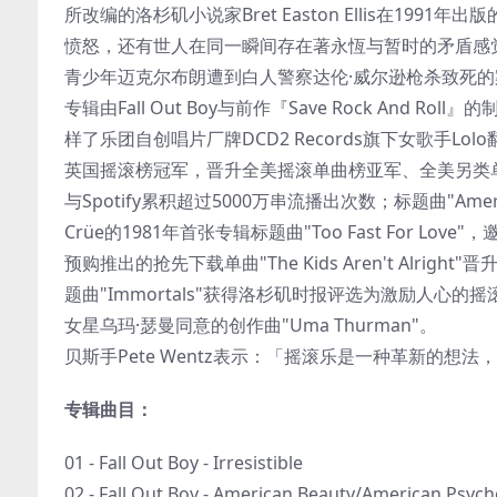
所改编的洛杉矶小说家Bret Easton Ellis在1
愤怒，还有世人在同一瞬间存在著永恆与暂时的矛盾感觉
青少年迈克尔布朗遭到白人警察达伦·威尔逊枪杀致死
专辑由Fall Out Boy与前作『Save Rock And Roll』的
样了乐团自创唱片厂牌DCD2 Records旗下女歌手Lolo翻唱
英国摇滚榜冠军，晋升全美摇滚单曲榜亚军、全美另类单曲
与Spotify累积超过5000万串流播出次数；标题曲"America
Crüe的1981年首张专辑标题曲"Too Fast For Lo
预购推出的抢先下载单曲"The Kids Aren't Al
题曲"Immortals"获得洛杉矶时报评选为激励人心
女星乌玛·瑟曼同意的创作曲"Uma Thurman"。
贝斯手Pete Wentz表示：「摇滚乐是一种革新的
专辑曲目：
01 - Fall Out Boy - Irresistible
02 - Fall Out Boy - American Beauty/American Psyc