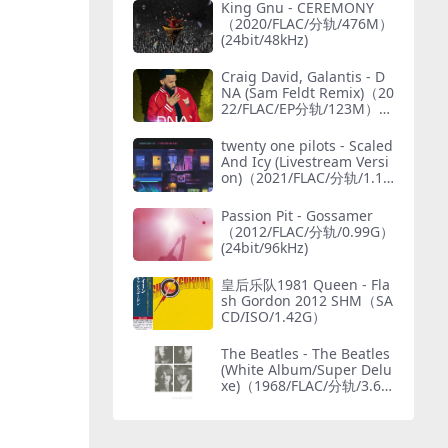
King Gnu - CEREMONY
（2020/FLAC/分轨/476M）
(24bit/48kHz)
Craig David, Galantis - D
NA (Sam Feldt Remix)（20
22/FLAC/EP分轨/123M）
(MQA/24bit/44.1kHz)
twenty one pilots - Scaled
And Icy (Livestream Versi
on)（2021/FLAC/分轨/1.15
G）(MQA/24bit/48kHz)
Passion Pit - Gossamer
（2012/FLAC/分轨/0.99G）
(24bit/96kHz)
皇后乐队1981 Queen - Fla
sh Gordon 2012 SHM（SA
CD/ISO/1.42G）
The Beatles - The Beatles
(White Album/Super Delu
xe)（1968/FLAC/分轨/3.69
G）(MQA/24bit/48kHz)