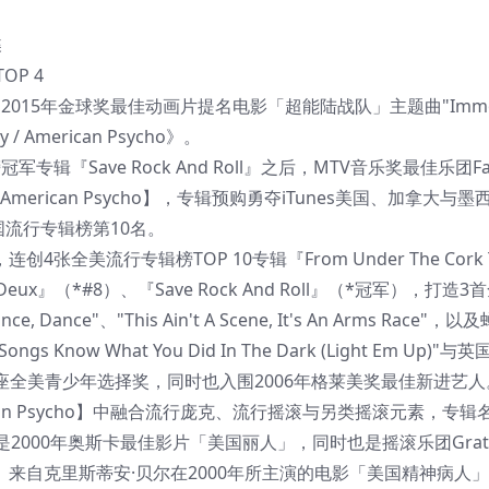
碟
P 4
，2015年金球奖最佳动画片提名电影「超能陆战队」主题曲"Immort
/ American Psycho》。
辑『Save Rock And Roll』之后，MTV音乐奖最佳乐团Fall
y/American Psycho】，专辑预购勇夺iTunes美国、加拿大与
英国流行专辑榜第10名。
创4张全美流行专辑榜TOP 10专辑『From Under The Cork 
 à Deux』（*#8）、『Save Rock And Roll』（*冠军），打造
e, Dance"、"This Ain't A Scene, It's An Arms Race"
w What You Did In The Dark (Light Em Up)"与
乐奖与5座全美青少年选择奖，同时也入围2006年格莱美奖最佳新进艺人
y/American Psycho】中融合流行庞克、流行摇滚与另类摇滚元素，专
」是2000年奥斯卡最佳影片「美国丽人」，同时也是摇滚乐团Grate
sycho」来自克里斯蒂安·贝尔在2000年所主演的电影「美国精神病人