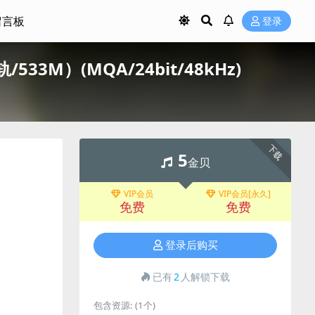
留言板
登录
/分轨/533M）(MQA/24bit/48kHz)
下载
5
金贝
VIP会员
VIP会员[永久]
免费
免费
登录后购买
已有
2
人解锁下载
包含资源:
(1个)