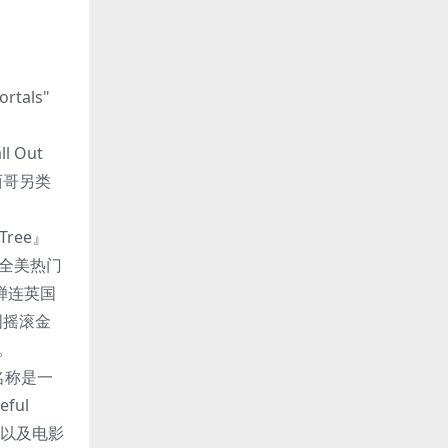
als"
 Out
墨西哥另类
Tree』
3首全美热门
，以及蝉连英国
英国摇滚金
。
辑名称是一
ful
」以及电影