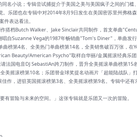
991年出版的同名小说；专辑尝试捕捉介于美国之美与美国疯子之间的门
。乐团也在专辑中对2014年8月9日发生在美国密苏里州弗格
的案件表达看法。
制作搭档Butch Walker、Jake Sinclair共同制作，首支单曲"Centu
自Suzanne Vega的1987年畅销曲"Tom's Diner"，单曲
榜第4名、全美热门单曲榜第14名，全美销售破百万张，在You
n Beauty/American Psycho"取样自华丽/金属摇滚经典乐团M
ve"，邀请法国电音DJ SebastiAn跨刀制作，晋升全美摇滚单曲榜第1
right"晋升全美摇滚榜第10名；乐团替金球奖提名动画片「超能陆战队
的摇滚佳作，进驻英国摇滚榜第3名、全美摇滚榜第9名。专辑中还有
想法，要有冒险与未来的空间。」这张专辑就是乐团又一次的冒险。
ho