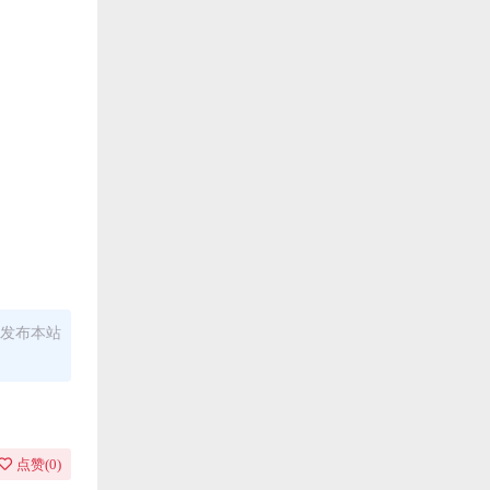
发布本站
点赞(
0
)