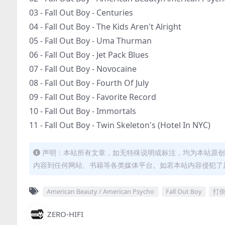
03 - Fall Out Boy - Centuries
04 - Fall Out Boy - The Kids Aren't Alright
05 - Fall Out Boy - Uma Thurman
06 - Fall Out Boy - Jet Pack Blues
07 - Fall Out Boy - Novocaine
08 - Fall Out Boy - Fourth Of July
09 - Fall Out Boy - Favorite Record
10 - Fall Out Boy - Immortals
11 - Fall Out Boy - Twin Skeleton's (Hotel In NYC)
声明：本站所有文章，如无特殊说明或标注，均为本站原创
内容到任何网站、书籍等各类媒体平台。如若本站内容侵犯了
American Beauty / American Psycho
Fall Out Boy
打
ZERO-HIFI