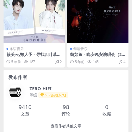
华语音乐
华语音乐
赖美云,郑人予 - 寻找四叶草
魏如萱 - 晚安晚安演唱会（20
网剧《乌鸦小姐与蜥蜴先生》
12/FLAC/分轨/844M）
5 年前
187
2
5 年前
145
4
片头曲（Flac/24.8M）
发布作者
ZERO-HIFI
等级
VIP会员[永久]
9416
98
0
文章
评论
收藏
查看作者其他文章