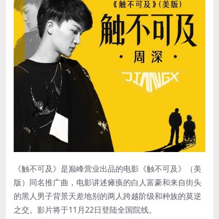
《触不可及》是巅峰营业出品的电影《触不可及》（美
版）同名推广曲，电影讲述瘫痪的⽩⼈富豪和来⾃街头
的⿊⼈男子背景天差地别的两⼈跨越阶级和种族的莫逆
之交。影片将于11月22日登陆全国院线。