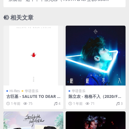
M）
相关文章
Hi-Res
华语音乐
华语音乐
古巨基 - SALUTE TO DEAR L
陈立农 - 格格不入（2020/FL
ESLIE（2017/FLAC/分轨/563
AC/分轨/313M）
1 年前
75
4
1 年前
71
3
M）(24bit/48kHz)