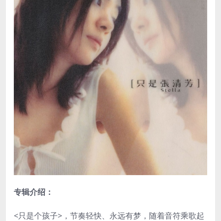
专辑介绍：
<只是个孩子>，节奏轻快、永远有梦，随着音符乘歌起