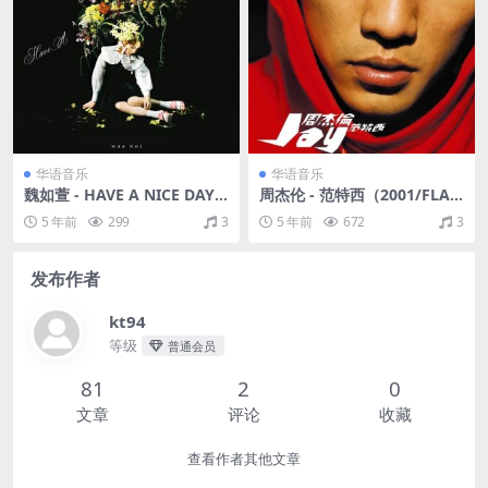
华语音乐
华语音乐
魏如萱 - HAVE A NICE DAY
周杰伦 - 范特西（2001/FLA
（2021/FLAC/分轨/279M）
C/分轨/265M）
5 年前
299
3
5 年前
672
3
发布作者
kt94
等级
普通会员
81
2
0
文章
评论
收藏
查看作者其他文章