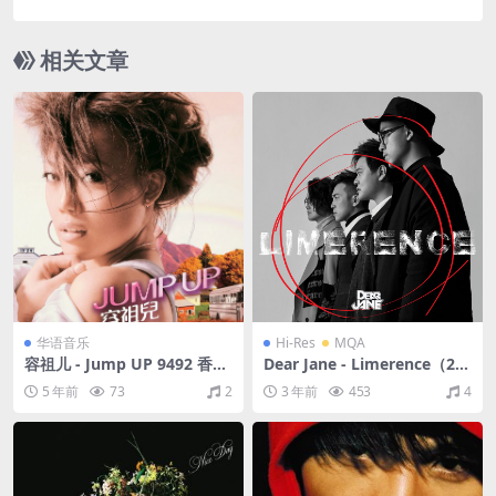
91M+253M)
相关文章
华语音乐
Hi-Res
MQA
容祖儿 - Jump UP 9492 香港
Dear Jane - Limerence（20
版 2006（WAV+CUE/整轨/41
20/FLAC/分轨/580M）(MQ
5 年前
73
2
3 年前
453
4
2M）
A/24bit/48kHz)