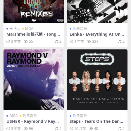
Hi-Res
MQA
欧美音乐
Marshmello棉花糖 - Tongue
Lenka - Everything At Onc
Tied - Remix EP（2020/FLA
e（2013/FLAC/EP分轨/93.1
3 年前
55
2
4 年前
334
2
C/EP分轨/222M）(MQA/24b
M）
it/44.1kHz)
MQA
欧美音乐
欧美音乐
USHER - Raymond v Raym
Steps - Tears On The Dance
ond（2010/FLAC/分轨/634
floor (Crying At The Disco
3 年前
96
4
10 月前
48
5
M）(MQA/16bit/44.1kHz)
Deluxe Edition)（2017/FLA