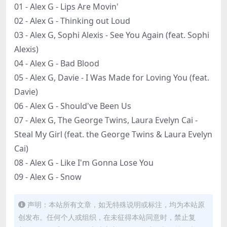
01 - Alex G - Lips Are Movin'
02 - Alex G - Thinking out Loud
03 - Alex G, Sophi Alexis - See You Again (feat. Sophi
Alexis)
04 - Alex G - Bad Blood
05 - Alex G, Davie - I Was Made for Loving You (feat.
Davie)
06 - Alex G - Should've Been Us
07 - Alex G, The George Twins, Laura Evelyn Cai -
Steal My Girl (feat. the George Twins & Laura Evelyn
Cai)
08 - Alex G - Like I'm Gonna Lose You
09 - Alex G - Snow
声明：本站所有文章，如无特殊说明或标注，均为本站原
创发布。任何个人或组织，在未征得本站同意时，禁止复