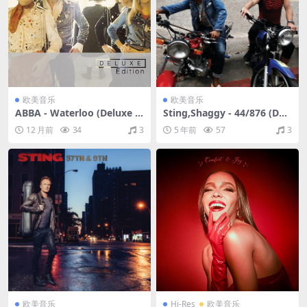
欧美音乐
欧美音乐
ABBA - Waterloo (Deluxe E
Sting,Shaggy - 44/876 (Del
dition)（1974/FLAC/分轨/3
uxe)（2018/FLAC/分轨/364
12 月前
34
3
5 年前
57
3
95M）
M）
欧美音乐
Hi-Res
欧美音乐