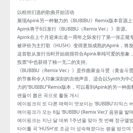
以粉丝们选的歌曲开始活动
展现Apink另一种魅力的《BUBIBU》Remix版本音源
Apink将于6日发行《BUBIBU（Remix Ver.）》音源。
Apink在上个月迎来出道一周年之际发行了第一张正规
被评价为主打歌《HUSH》变得更加成熟的Apink，将发
这首歌从发行当时开始就很符合Apink单纯可爱的形象
投票”中也获得了独一无二的支持。
《BUBIBU（Remix Ver.）》是作曲家金斗贤
的节奏和令人印象深刻的吉他声音、适合以Synth为
力的“BUBIBU”Remix版本，可以看到Apink的另一种
팬들이 뽑은 곡으로 활동 개시
에이핑크의 또 다른 매력이 엿보이는 ‘BUBIBU’리믹스 
에이핑크가 오는 6일 ‘BUBIBU (Remix Ver.)’ 음원을 발
에이핑크는 지난 달 데뷔 1주년을 맞아 첫 번째 정규앨범
타이틀 곡 ‘HUSH’로 조금 더 성숙해졌다는 평을 받으며