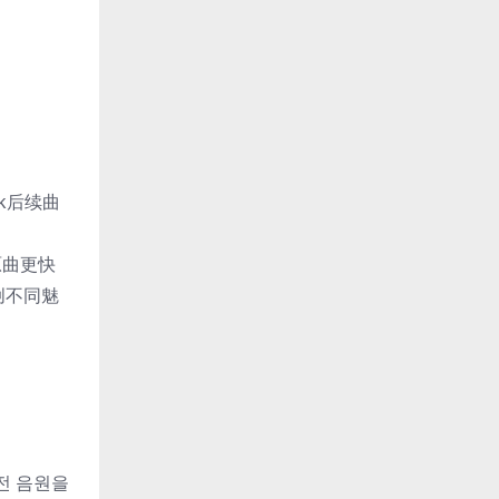
k后续曲
原曲更快
创不同魅
버전 음원을