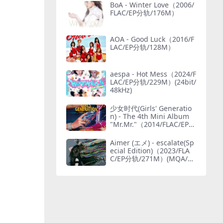
BoA - Winter Love（2006/
FLAC/EP分轨/176M）
AOA - Good Luck（2016/F
LAC/EP分轨/128M）
aespa - Hot Mess（2024/F
LAC/EP分轨/229M）(24bit/
48kHz)
少女时代(Girls' Generatio
n) - The 4th Mini Album
"Mr.Mr."（2014/FLAC/EP分
轨/165M）
Aimer (エメ) - escalate(Sp
ecial Edition)（2023/FLA
C/EP分轨/271M）(MQA/24
bit/48kHz)