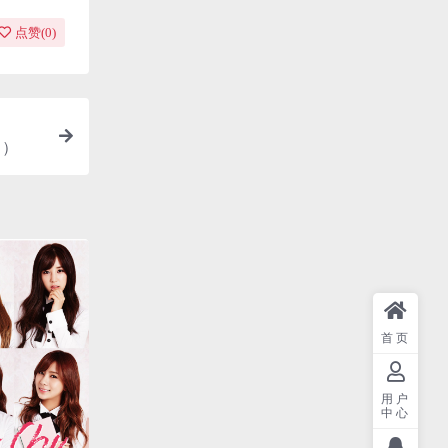
点赞(
0
)
M）
首页
用户
中心