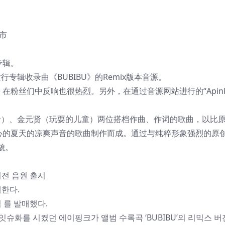
上市
专辑。
行专辑收录曲《BUBIBU》的Remix版本音源。
，在粉丝们中反响也很热烈。另外，在通过音源网站进行的“Apin
（黄金斗贤）、金元贤（玩耍的儿童）两位搭档作曲、作词的歌曲，以比
中心的夏天的凉爽声音的歌曲制作而成。通过与纯粹形象强烈的原
面貌。
버전 음원 출시
매한다.
 를 발매했다.
 잇슈화를 시켰던 에이핑크가 앨범 수록곡 ‘BUBIBU’의 리믹스 