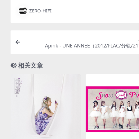
ZERO-HIFI
Apink - UNE ANNEE（2012/FLAC/分轨/2
相关文章