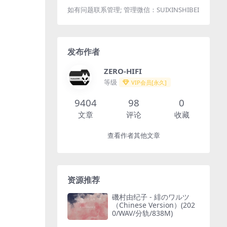
如有问题联系管理; 管理微信：SUIXINSHIBEI
发布作者
ZERO-HIFI
等级
VIP会员[永久]
9404
98
0
文章
评论
收藏
查看作者其他文章
资源推荐
磯村由纪子 - 緋のワルツ
（Chinese Version）(202
0/WAV/分轨/838M)