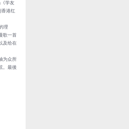
场《学友
到香港红
的理
慢歌一首
以及给在
轴为众所
弦。最後