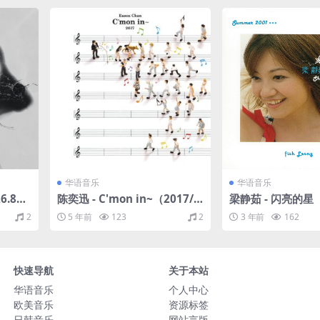
华语音乐
华语音乐
6.8
陈奕迅 - C'mon in~（2017/F
梁静茹 - 闪亮的星（
LAC/分轨/231M）
C/分轨/301M）
2
5 年前
123
2
3 年前
162
快速导航
关于本站
华语音乐
个人中心
欧美音乐
资源标签
日韩音乐
网站言版