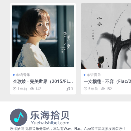
华语音乐
华语音乐
金玟岐 - 完美世界（2015/FLA
一支榴莲 - 不容（Flac/2
C/分轨/261M）
M）
1 年前
142
3
5 年前
152
乐海拾贝-无损音乐分享站，本站有Wav、Flac、Ape等主流无损发烧音乐！