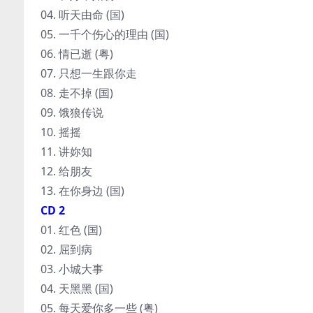
04. 听天由命 (国)
05. 一千个伤心的理由 (国)
06. 情已逝 (粤)
07. 只想一生跟你走
08. 走不掉 (国)
09. 饿狼传说
10. 摇摇
11. 讲妳知
12. 给朋友
13. 在你身边 (国)
CD 2
01. 红色 (国)
02. 屈到病
03. 小城大事
04. 天黑黑 (国)
05. 每天爱你多一些 (粤)