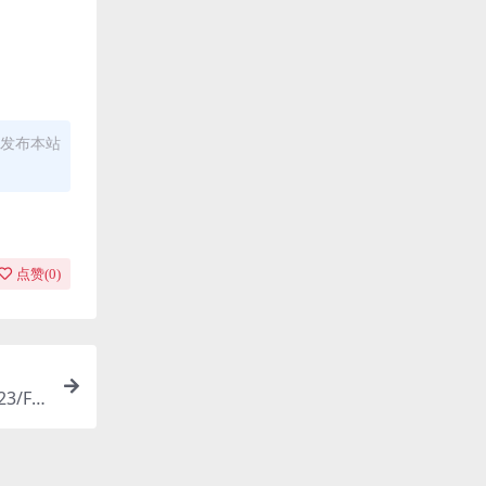
发布本站
点赞(
0
)
3/FL