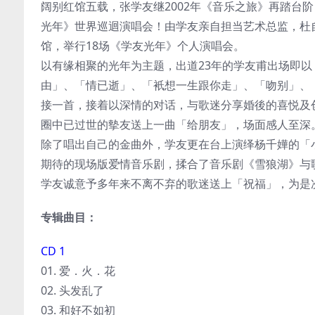
阔别红馆五载，张学友继2002年《音乐之旅》再踏台
光年》世界巡迴演唱会！由学友亲自担当艺术总监，杜
馆，举行18场《学友光年》个人演唱会。
以有缘相聚的光年为主题，出道23年的学友甫出场即
由」、「情已逝」、「衹想一生跟你走」、「吻别」、
接一首，接着以深情的对话，与歌迷分享婚後的喜悦及
圈中已过世的摰友送上一曲「给朋友」，场面感人至深
除了唱出自己的金曲外，学友更在台上演绎杨千嬅的「
期待的现场版爱情音乐剧，揉合了音乐剧《雪狼湖》与
学友诚意予多年来不离不弃的歌迷送上「祝福」，为是
专辑曲目：
CD 1
01. 爱．火．花
02. 头发乱了
03. 和好不如初