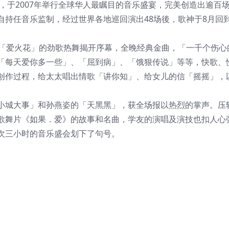
阶，于2007年举行全球华人最瞩目的音乐盛宴，完美创造出逾百
自持任音乐监制，经过世界各地巡回演出48场後，歌神于8月回
以「爱火花」的劲歌热舞揭开序幕，全晚经典金曲，「一千个伤心
「每天爱你多一些」、「屈到病」、「饿狠传说」等等，快歌、
创作过程，给太太唱出情歌「讲你知」、给女儿的信「摇摇」，
。
小城大事」和孙燕姿的「天黑黑」，获全场报以热烈的掌声。压
歌舞片《如果．爱》的故事和名曲，学友的演唱及演技也扣人心
次三小时的音乐盛会划下了句号。