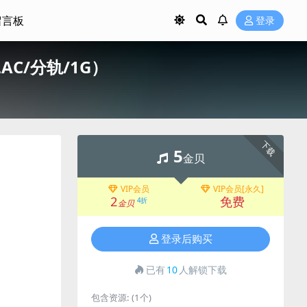
留言板
登录
AC/分轨/1G）
下载
5
金贝
VIP会员
VIP会员[永久]
2
免费
4折
金贝
登录后购买
已有
10
人解锁下载
包含资源:
(1个)