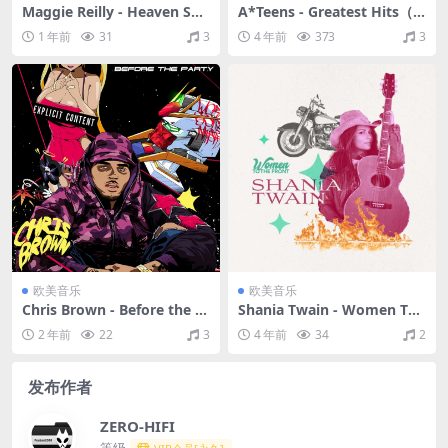
Maggie Reilly - Heaven Sen
A*Teens - Greatest Hits（2
t（2013/FLAC/分轨/270M）
004/FLAC/分轨/432M）
1 年前
31
3
4 年前
373
3
欧美音乐
欧美音乐
Chris Brown - Before the P
Shania Twain - Women To
arty, Vol. 2（2017/FLAC/分
The Front: Shania Twain（2
2 年前
22
3
4 年前
34
2
轨/926M）
021/FLAC/EP分轨/186M）
发布作者
ZERO-HIFI
等级