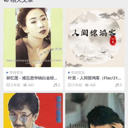
华语音乐
华语音乐
林忆莲 - 难忘您华纳白金经典
叶里 - 人间惊鸿客（Flac/21.2
十五首 精选07 华纳唱片 1992
M）
5 年前
441
2
5 年前
442
0
（WAV+CUE/整轨/757M）