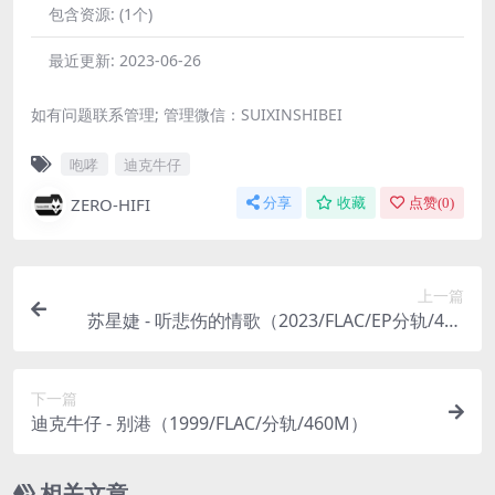
包含资源:
(1个)
最近更新:
2023-06-26
如有问题联系管理; 管理微信：SUIXINSHIBEI
咆哮
迪克牛仔
ZERO-HIFI
分享
收藏
点赞(
0
)
上一篇
苏星婕 - 听悲伤的情歌（2023/FLAC/EP分轨/416
M）(24bit/48kHz)
下一篇
迪克牛仔 - 别港（1999/FLAC/分轨/460M）
相关文章