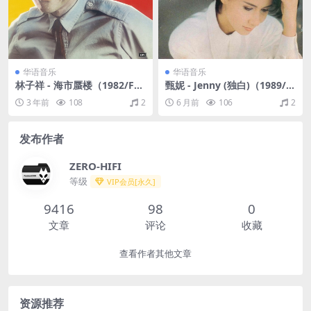
华语音乐
华语音乐
林子祥 - 海市蜃楼（1982/FL
甄妮 - Jenny (独白)（1989/F
AC/分轨/291M）
LAC/分轨/237M）
3 年前
108
2
6 月前
106
2
发布作者
ZERO-HIFI
等级
VIP会员[永久]
9416
98
0
文章
评论
收藏
查看作者其他文章
资源推荐