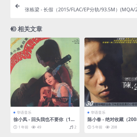
张栋梁 - 长假（2015/FLAC/EP分轨/93.5M）(MQA/24
44.
相关文章
华语音乐
华语音乐
徐小凤 - 回头我也不要你（197
陈小春 - 绝对收藏（2008
1/FLAC/分轨/233M）
C/分轨/830M）
1 年前
49
2
5 年前
208