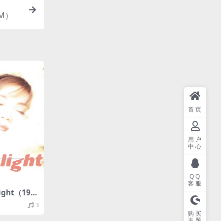
9M）
首页
用户
中心
QQ
客服
ight（199
5M）
3
购买
主题