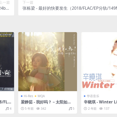
上一篇
下一篇
bit/
张栋梁 - 最好的快要发生（2018/FLAC/EP分轨/14
1kHz)
Hi-Res
MQA
华语音乐
/FLA
梁静茹 - 我好吗？－太阳如常
辛晓琪 - Winter L
升起（2019/FLAC/分轨/480
5/FLAC/分轨/28
4
5 年前
342
5
2 年前
137
M）(MQA/24bit/48kHz)