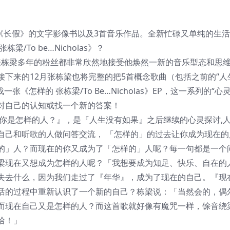
了《长假》的文字影像书以及3首音乐作品。全新忙碌又单纯的生
To be…Nicholas》？
追随张栋梁多年的粉丝都非常欣然地接受他焕然一新的音乐型态和思
下来的12月张栋梁也将完整的把5首概念歌曲（包括之前的“人
《怎样的 张栋梁/To Be…Nicholas》EP，这一系列的“心
对自己的认知或找一个新的答案！
单曲『现在你是怎样的人？』，是『人生没有如果』之后继续的心灵探讨,
自己和听歌的人做问答交流， 「怎样的」的过去让你成为现在的
的」人？而现在的你又成为了「怎样的」人呢？每一句都是一个
梁现在又想成为怎样的人呢？「我想要成为知足、快乐、自在的
失去什么，因为我们走过了『年华』，成为了现在的自己。『现
话的过程中重新认识了一个新的自己？栋梁说：「当然会的，偶
而现在自己又是怎样的人？而这首歌就好像有魔咒一样，馀音绕
哈！」