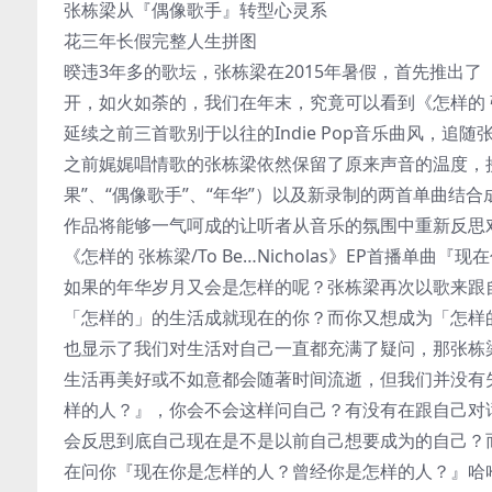
张栋梁从『偶像歌手』转型心灵系
花三年长假完整人生拼图
暌违3年多的歌坛，张栋梁在2015年暑假，首先推出
开，如火如荼的，我们在年末，究竟可以看到《怎样的 张栋梁/
延续之前三首歌别于以往的Indie Pop音乐曲风，
之前娓娓唱情歌的张栋梁依然保留了原来声音的温度，接
果”、“偶像歌手”、“年华”）以及新录制的两首单曲结合成一张
作品将能够一气呵成的让听者从音乐的氛围中重新反思
《怎样的 张栋梁/To Be…Nicholas》EP首播
如果的年华岁月又会是怎样的呢？张栋梁再次以歌来跟
「怎样的」的生活成就现在的你？而你又想成为「怎样
也显示了我们对生活对自己一直都充满了疑问，那张栋
生活再美好或不如意都会随著时间流逝，但我们并没有
样的人？』，你会不会这样问自己？有没有在跟自己对
会反思到底自己现在是不是以前自己想要成为的自己？
在问你『现在你是怎样的人？曾经你是怎样的人？』哈