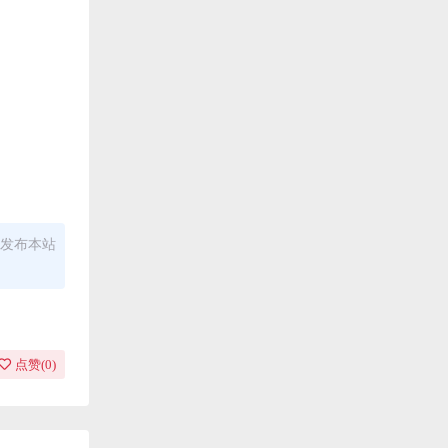
发布本站
点赞(
0
)