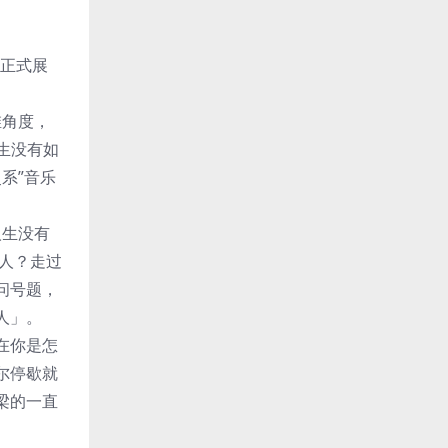
活正式展
维角度，
生没有如
灵系”音乐
人生没有
人？走过
问号题，
人」。
在你是怎
尔停歇就
梁的一直