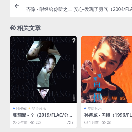
齐豫 - 唱经给你听之二 安心-发现了勇气（2004/FLA
分轨/3
相关文章
Hi-Res
华语音乐
华语音乐
张韶涵 - ？（2019/FLAC/分
孙耀威 - 习惯（1996/F
轨/495M）(24bit/48kHz)
轨/283M）
5 年前
227
3
1 月前
28