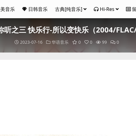
欧美音乐
日韩音乐
古典[纯音乐]
Hi-Res
你听之三 快乐行-所以变快乐（2004/FLAC
2023-07-16
华语音乐
0
0
99
0