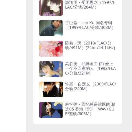
游鸿明 - 受困思念（1997/F
LAC/分轨/284M）
古巨基 - Leo Ku 同名专辑
（1999/FLAC/分轨/308M）
陈粒 - 玩（2018/FLAC/分
轨/491M）(24bit/44.1kHz)
高胜美 - 经典金曲 (2) 爱上
一个不回家的人（1992/FLA
C/分轨/321M）
许嵩 – 自定义（2009/FLAC/
分轨/240M）
林忆莲 - 回忆总是跳跃的 精
选05 香港 1991（WAV+CU
E/整轨/603M）