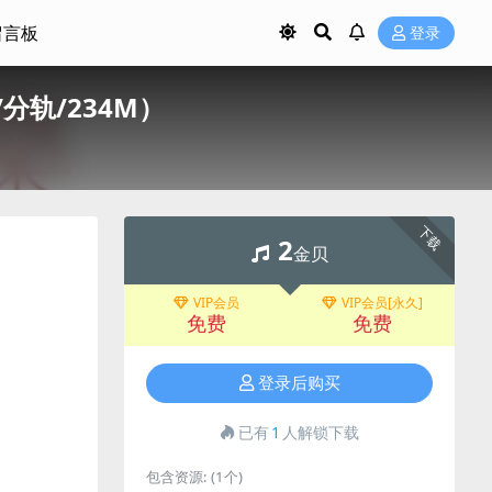
留言板
登录
/分轨/234M）
下载
2
金贝
VIP会员
VIP会员[永久]
免费
免费
登录后购买
已有
1
人解锁下载
包含资源:
(1个)