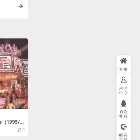
首页
用户
中心
QQ
客服
（1995/F
(MQA/16b
3
购买
主题