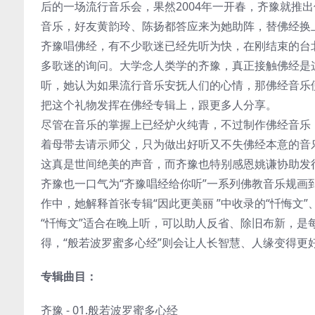
后的一场流行音乐会，果然2004年一开春，齐豫就推出
音乐，好友黄韵玲、陈扬都答应来为她助阵，替佛经换
齐豫唱佛经，有不少歌迷已经先听为快，在刚结束的台
多歌迷的询问。大学念人类学的齐豫，真正接触佛经是
听，她认为如果流行音乐安抚人们的心情，那佛经音乐
把这个礼物发挥在佛经专辑上，跟更多人分享。
尽管在音乐的掌握上已经炉火纯青，不过制作佛经音乐
着母带去请示师父，只为做出好听又不失佛经本意的音
这真是世间绝美的声音，而齐豫也特别感恩姚谦协助发行
齐豫也一口气为“齐豫唱经给你听”一系列佛教音乐规画到
作中，她解释首张专辑“因此更美丽 ”中收录的“忏悔文”
“忏悔文”适合在晚上听，可以助人反省、除旧布新，是
得，“般若波罗蜜多心经”则会让人长智慧、人缘变得更
专辑曲目：
齐豫 - 01.般若波罗蜜多心经