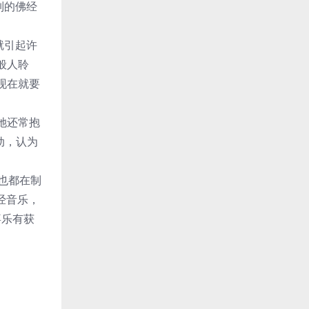
列的佛经
就引起许
般人聆
现在就要
她还常抱
动，认为
”也都在制
佛经音乐，
喜乐有获