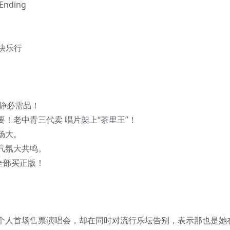
nding
快乐行
取静必需品！
！老中青三代卖 唱片架上“茶里王”！
场大。
气氛大共鸣。
全部买正版！
个人首场售票演唱会，却在同时对流行乐坛告别，表示那也是她