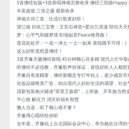
5首佛经短版+3首新唱禅偈完整收录 佛经三部曲Happy E
丰富超值 三张之最 最新收录
禅偈古诗三首：比流行歌更好听！
望江南 归依三宝赞：王安石禅意+爱尔兰浪漫 陪你天天
梦：心平气和随梦境 职场如意Peace推荐曲！
莲花处处开：一花一净土 一土一如来 喜悦随手可得：)
这么好听竟然是佛经！
3首齐豫天籁佛经新唱 45分钟顺心芬多精 现代人忙中
听佛经不必信教，齐豫歌声挂保证，喜悦好听人人都想要
齐豫自有老顾客，佛经新概念专打年轻人，老少咸宜市
化妆品级唯美广告，拍出现代人好好生活的渴望，社会
清新包装炮火瞄准“茶里王族群”，上班族、开车族当然
平心烦 解压力 消灾祈福长智慧
懒人当道，听了顺心谁不要？
齐豫用心唱经给你听
去年底，齐豫站上台北国际会议中心，举办她在台湾的