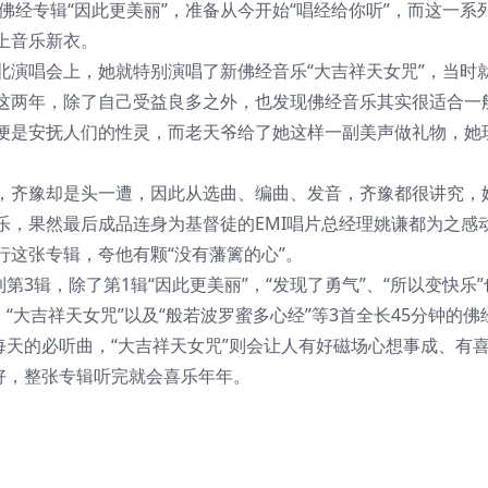
佛经专辑“因此更美丽”，准备从今开始“唱经给你听”，而这一系
上音乐新衣。
北演唱会上，她就特别演唱了新佛经音乐“大吉祥天女咒”，当时
这两年，除了自己受益良多之外，也发现佛经音乐其实很适合一
便是安抚人们的性灵，而老天爷给了她这样一副美声做礼物，她
，齐豫却是头一遭，因此从选曲、编曲、发音，齐豫都很讲究，
乐，果然最后成品连身为基督徒的EMI唱片总经理姚谦都为之感
这张专辑，夸他有颗“没有藩篱的心”。
第3辑，除了第1辑“因此更美丽”，“发现了勇气”、“所以变快乐
、“大吉祥天女咒”以及“般若波罗蜜多心经”等3首全长45分钟的
每天的必听曲，“大吉祥天女咒”则会让人有好磁场心想事成、有
好，整张专辑听完就会喜乐年年。