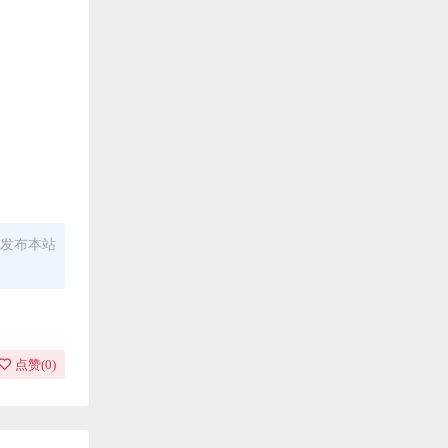
发布本站
点赞(
0
)