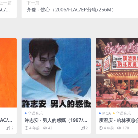
上一篇
下一篇
C/EP
齐豫 - 佛心（2006/FLAC/EP分轨/256M）
00M）
华语音乐
MQA
华语音乐
LAC/分
许志安 - 男人的感慨（1997/F
庾澄庆 - 哈林夜总会
LAC/分轨/205M）
LAC/分轨/374M）
2
4 年前
42
2
4 年前
170
it/44.1kHz)