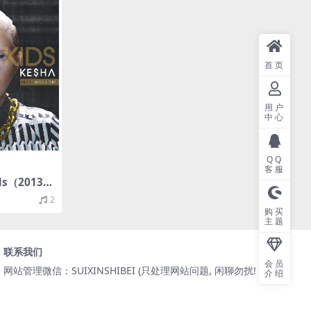
首页
用户
中心
QQ
客服
ids（2013/F
M）
2
购买
主题
联系我们
会员
网站管理微信：SUIXINSHIBEI (只处理网站问题, 闲聊勿扰! )
介绍