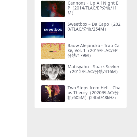
Cannons - Up All Night E
P（2014/FLAC/EP分轨/111
M）
Sweetbox – Da Capo（202
0/FLAC/分轨/254M）
Rauw Alejandro - Trap Ca
ke, Vol. 1（2019/FLAC/EP
分轨/179M）
Matisyahu - Spark Seeker
（2012/FLAC/分轨/416M）
Two Steps from Hell - Cha
os Theory（2020/FLAC/分
轨/605M）(24bit/48kHz)