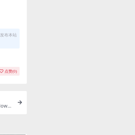
发布本站
点赞(
0
)
dows
4.1kH