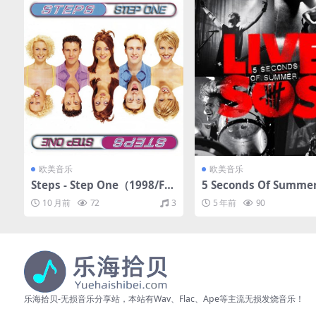
欧美音乐
欧美音乐
Steps - Step One（1998/FL
5 Seconds Of Summ
AC/分轨/310M）
盛夏] - LIVESOS（2014
10 月前
72
3
5 年前
90
C/分轨/451M）
乐海拾贝-无损音乐分享站，本站有Wav、Flac、Ape等主流无损发烧音乐！