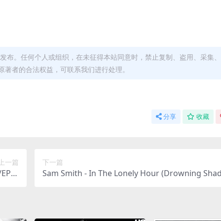
发布。任何个人或组织，在未征得本站同意时，禁止复制、盗用、采集、
原著者的合法权益，可联系我们进行处理。
分享
收藏
上一篇
下一篇
C/EP分
Sam Smith - In The Lonely Hour (Drowning Sha
43M）
Edition)（2015/FLAC/分轨/912M）(MQA/24bit/4
z)