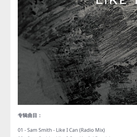
专辑曲目：
01 - Sam Smith - Like I Can (Radio Mix)