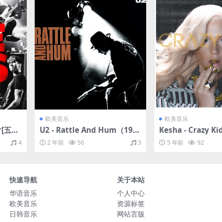
欧美音乐
欧美音乐
er[五秒
U2 - Rattle And Hum（198
Kesha - Crazy K
/FLA
8/FLAC/分轨/443M）
LAC/EP分轨/113
4
2 年前
56
3
5 年前
92
快速导航
关于本站
华语音乐
个人中心
欧美音乐
资源标签
日韩音乐
网站言版