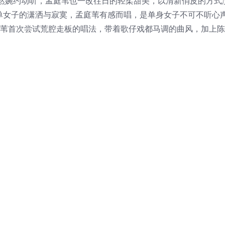
然婉约动听，孟庭苇也一改往日的轻柔甜美，以清新俏皮的方式
单女子的潇洒与寂寞，孟庭苇有感而唱，是单身女子不可不听心声
庭苇首次尝试荒腔走板的唱法，带着歌仔戏都马调的曲风，加上