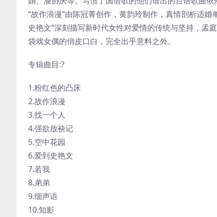
娟、潘协庆等。写惯了国语歌的他们谱出的台语歌曲依
“故作浪漫”由陈冠菁创作，黄韵玲制作，真情剖析适婚
史艳文”深刻描写新时代女性对爱情的传统与坚持，孟
袋戏女偶的俏皮口白，完全出乎意料之外。
专辑曲目:?
1.粉红色的凸床
2.故作浪漫
3.找一个人
4.强欲放袂记
5.空中花园
6.爱到史艳文
7.若我
8.弟弟
9.细声语
10.知影