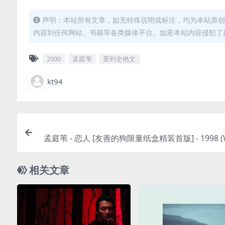
声明：本站所有文章，如无特殊说明或标注，均为本站原创
内容到任何网站、书籍等各类媒体平台。如若本站内容侵犯了
2000
孟庭苇
爱到史艳文
kt94
孟庭苇 - 恋人 [友善的狗限量纸盒精装首版] - 1998 (
CUE/整轨/4
相关文章