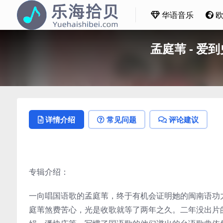
华语音乐
孟庭苇 - 爱到
详情介绍
常见问题
评论建议
专辑介绍：
一向唱国语歌的孟庭苇，终于有机会证明她的闽南语功
庭苇煞费苦心，光是收歌就等了两年之久。二年没出片