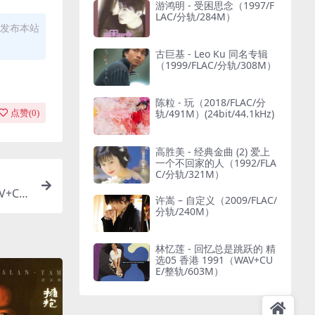
游鸿明 - 受困思念（1997/F
LAC/分轨/284M）
发布本站
古巨基 - Leo Ku 同名专辑
（1999/FLAC/分轨/308M）
陈粒 - 玩（2018/FLAC/分
轨/491M）(24bit/44.1kHz)
点赞(
0
)
高胜美 - 经典金曲 (2) 爱上
一个不回家的人（1992/FLA
C/分轨/321M）
V+CU
许嵩 – 自定义（2009/FLAC/
分轨/240M）
林忆莲 - 回忆总是跳跃的 精
选05 香港 1991（WAV+CU
E/整轨/603M）