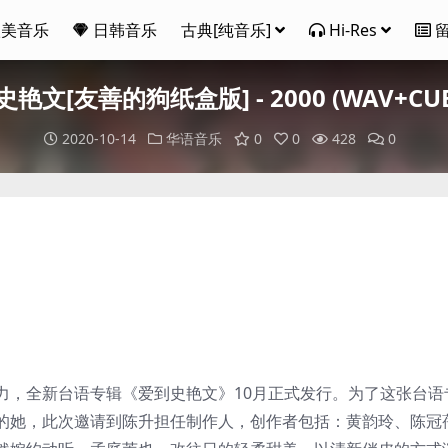
欧美音乐
日韩音乐
古典[纯音乐]
Hi-Res
史艳文[友善的狗纸盒版] - 2000 (WAV+CUE
2020-10-14
华语音乐
0
0
428
0
力，全新台语专辑《爱到史艳文》10月正式发行。为了这张台语
的她，此次邀请到陈升担任制作人，创作者包括：黄韵玲、陈冠