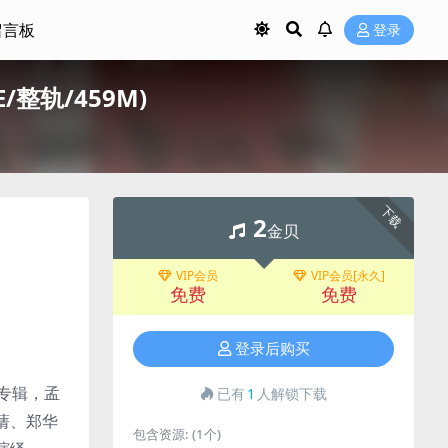
留言板
登录
/整轨/459M)
下载
2
金贝
VIP会员
VIP会员[永久]
免费
免费
登录后购买
专辑，孟
已有
1
人解锁下载
蒨、郑华
包含资源:
(1个)