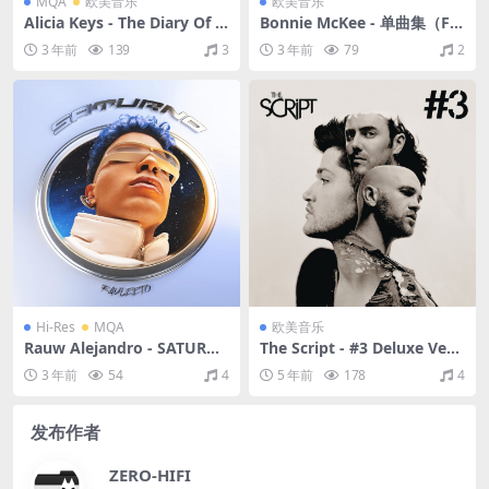
MQA
欧美音乐
欧美音乐
Alicia Keys - The Diary Of A
Bonnie McKee - 单曲集（FL
licia Keys（2003/FLAC/分
AC/341M）
3 年前
139
3
3 年前
79
2
轨/356M）(MQA/16bit/44.1
kHz)
Hi-Res
MQA
欧美音乐
Rauw Alejandro - SATURN
The Script - #3 Deluxe Versi
O（2023/FLAC/分轨/665
on（2012/FLAC/分轨/527
3 年前
54
4
5 年前
178
4
M）(MQA/24bit/48kHz)
M）
发布作者
ZERO-HIFI