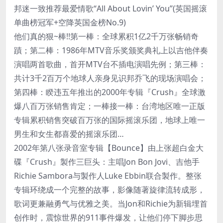
邦迷一致推荐最爱情歌“All About Lovin’ You”(英国摇滚
单曲榜冠军+空降英国金榜No.9)
他们真的狠~棒!!第一棒：全球累积1亿2千万张畅销奇
蹟；第二棒：1986年MTV音乐奖颁奖典礼上以吉他伴奏
演唱两首歌曲，首开MTV台不插电演唱先例；第三棒：
共计3千2百万个地球人亲身见识邦乔飞的现场演唱会；
第四棒：睽违五年推出的2000年专辑『Crush』全球激
爆八百万张销售肯定；一棒接一棒：台湾地区唯一正版
专辑累积销售突破百万张的国际摇滚乐团，地球上唯一
男生和女生都喜爱的摇滚乐团…
2002年第八张录音室专辑【Bounce】由上张超白金大
碟『Crush』製作三巨头：主唱Jon Bon Jovi、吉他手
Richie Sambora与製作人Luke Ebbin联合製作。整张
专辑环绕成一个完整的故事，影像随著旋律流转成形，
歌词更兼融勇气与优雅之美。当Jon和Richie为新辑埋首
创作时，震惊世界的911事件爆发，让他们停下脚步思