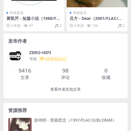
华语音乐
华语音乐
黄凯芹 - 短篇小说（1988/FL
吕方 - Dear（2001/FLAC/分
AC/分轨/305M）
轨/259M）
3 年前
97
2
3 年前
153
2
发布作者
ZERO-HIFI
等级
VIP会员[永久]
9416
98
0
文章
评论
收藏
查看作者其他文章
资源推荐
游鸿明 - 受困思念（1997/FLAC/分轨/284M）