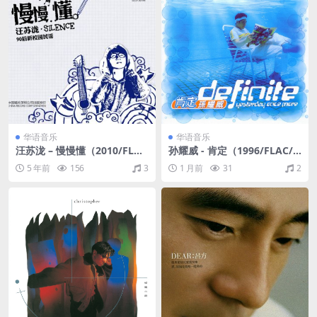
华语音乐
华语音乐
汪苏泷 – 慢慢懂（2010/FLA
孙耀威 - 肯定（1996/FLAC/
C/分轨/515M）
分轨/391M）
5 年前
156
3
1 月前
31
2