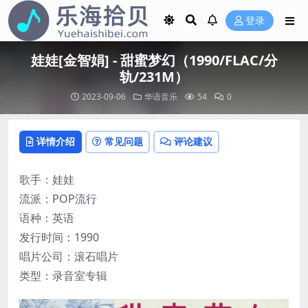
登录
娃娃[金智娟] - 甜蜜梦幻（1990/FLAC/分
轨/231M）
2023-09-06
华语音乐
54
0
详情介绍
常见问题
评论建议
歌手：娃娃
流派：POP流行
语种：英语
发行时间：1990
唱片公司：滚石唱片
类型：录音室专辑