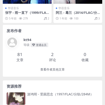
华语音乐
华语音乐
张宇 - 雨一直下（1999/FLA
阿兰 - 蓦兰（2014/FLAC/分
C/分轨/348M）
轨/282M）
5 年前
279
2
1 年前
100
3
发布作者
kt94
等级
普通会员
81
2
0
文章
评论
收藏
查看作者其他文章
资源推荐
游鸿明 - 受困思念（1997/FLAC/分轨/284M）