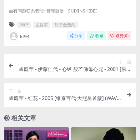
如有问题联系管理; 管理微信：SUIXINSHIBEI
2005
孟庭苇
钻石金选集
kt94
分享
收藏
点赞(
0
)
上一篇
孟庭苇 - 伊藤佳代 - 心经·般若佛母心咒 - 2001 [原动
力] (WAV+CUE/整轨/395M)
下一篇
孟庭苇 - 红花 - 2005 [维京百代·大熊星首版] (WAV+
CUE/整轨/412M)
相关文章