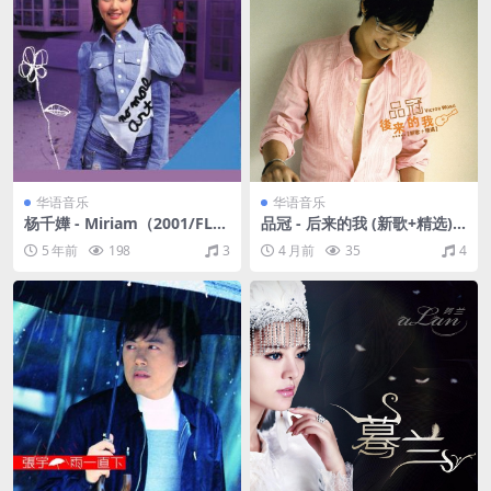
华语音乐
华语音乐
杨千嬅 - Miriam（2001/FLA
品冠 - 后来的我 (新歌+精选)
C/分轨/265M）
（2005/FLAC/分轨/855M）
5 年前
198
3
4 月前
35
4