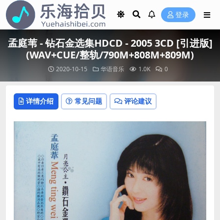
登录
孟庭苇 - 钻石金选集HDCD - 2005 3CD [引进版]
(WAV+CUE/整轨/790M+808M+809M)
2020-10-15
华语音乐
1.0K
0
详情介绍
常见问题
评论建议