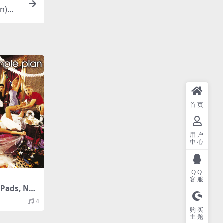
an)（2
首页
用户
中心
QQ
客服
 Pads, No
lls (15th
4
 Edition)
购买
轨/469M）
主题