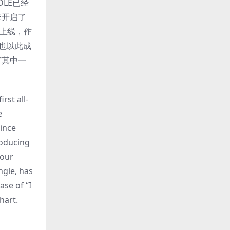
DLE已经
E开启了
势上线，作
E也以此成
还有其中一
rst all-
e
ince
roducing
tour
ngle, has
se of “I
hart.