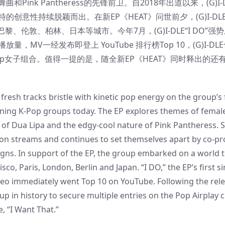
Pink Pantheress的先锋前卫。自2018年出道以来，(G)I-
创意性持续脱颖而出。在新EP《HEAT》问世前夕，(G)I-DL
伦敦、柏林、日本等城市。今年7月，(G)I-DLE“I DO”强
量，MV一经发布即登上 YouTube 排行榜Top 10，(G)I-DL
 榜的K-pop女子组合。值得一提的是，随全新EP《HEAT》同时释出的
fresh tracks bristle with kinetic pop energy on the group’s fi
gning K-Pop groups today. The EP explores themes of femal
f Dua Lipa and the edgy-cool nature of Pink Pantheress. S
llion streams and continues to set themselves apart by co-p
igns. In support of the EP, the group embarked on a world 
co, Paris, London, Berlin and Japan. “I DO,” the EP’s first si
deo immediately went Top 10 on YouTube. Following the relea
 in history to secure multiple entries on the Pop Airplay c
, “I Want That.”