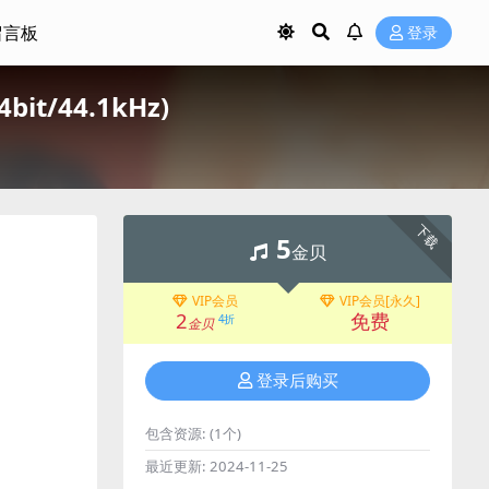
留言板
登录
bit/44.1kHz)
下载
5
金贝
VIP会员
VIP会员[永久]
2
免费
4折
金贝
登录后购买
包含资源:
(1个)
最近更新:
2024-11-25