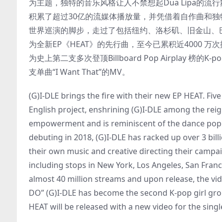
为主题，独特的音乐风格让人不禁想起Dua Lipa的流行舞曲和
积累了超过30亿的流媒体播放量，并凭借着自作曲和独特的
世界巡演的脚步，走过了包括纽约、洛杉矶、旧金山、巴黎、
为全新EP《HEAT》的先行曲，至今已累积近4000 万次播放
为史上第二支多次登顶Billboard Pop Airplay
支单曲“I Want That”的MV。
(G)I-DLE brings the fire with their new EP HEAT. Five 
English project, enshrining (G)I-DLE among the rei
empowerment and is reminiscent of the dance pop o
debuting in 2018, (G)I-DLE has racked up over 3 bi
their own music and creative directing their campa
including stops in New York, Los Angeles, San Francis
almost 40 million streams and upon release, the vi
DO” (G)I-DLE has become the second K-pop girl group
HEAT will be released with a new video for the single