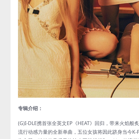
专辑介绍：
(G)I-DLE携首张全英文EP《HEAT》回归，带来火焰
流行动感力量的全新单曲，五位女孩将因此跻身当今K-P