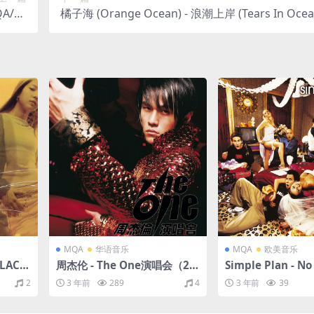
A/16
橘子海 (Orange Ocean) - 浪潮上岸 (Tears In Oce
1kHz)
019/FLAC/分轨/263M）
MQA
华语音乐
MQA
欧美音乐
FLAC/E
周杰伦 - The One演唱会（20
Simple Plan - No
02/FLAC/分轨/680M）(MQ
Helmets...Just Ba
2
3 年前
289
4
3 年前
39
A/16bit/44.1kHz)
Anniversary Tour
（2002/FLAC/分