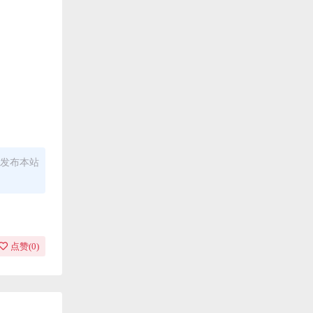
发布本站
点赞(
0
)