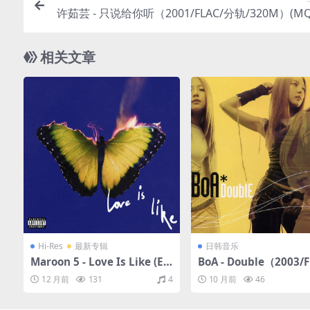
许茹芸 - 只说给你听（2001/FLAC/分轨/320M）(MQ
bit/44.
相关文章
Hi-Res
最新专辑
日韩音乐
Maroon 5 - Love Is Like (Ex
BoA - Double（2003/
plicit)（2025/FLAC/分轨/34
P分轨/130M）
12 月前
131
4
10 月前
46
6M）(24bit/48kHz)