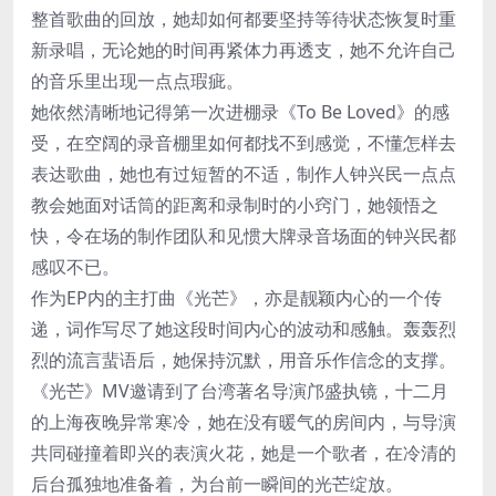
整首歌曲的回放，她却如何都要坚持等待状态恢复时重
新录唱，无论她的时间再紧体力再透支，她不允许自己
的音乐里出现一点点瑕疵。
她依然清晰地记得第一次进棚录《To Be Loved》的感
受，在空阔的录音棚里如何都找不到感觉，不懂怎样去
表达歌曲，她也有过短暂的不适，制作人钟兴民一点点
教会她面对话筒的距离和录制时的小窍门，她领悟之
快，令在场的制作团队和见惯大牌录音场面的钟兴民都
感叹不已。
作为EP内的主打曲《光芒》，亦是靓颖内心的一个传
递，词作写尽了她这段时间内心的波动和感触。轰轰烈
烈的流言蜚语后，她保持沉默，用音乐作信念的支撑。
《光芒》MV邀请到了台湾著名导演邝盛执镜，十二月
的上海夜晚异常寒冷，她在没有暖气的房间内，与导演
共同碰撞着即兴的表演火花，她是一个歌者，在冷清的
后台孤独地准备着，为台前一瞬间的光芒绽放。