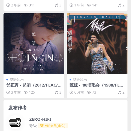
声带（1992/FLAC/分轨/259
AC/分轨/302M）
2 年前
311
3
1 年前
141
2
M）
华语音乐
华语音乐
邰正宵 - 起初（2012/FLAC/
甄妮 - '88演唱会（1988/FLA
分轨/396M）
C/分轨/371M）
3 年前
126
3
6 月前
73
2
发布作者
ZERO-HIFI
等级
VIP会员[永久]