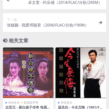
卓文萱 - 灼乐感（2014/FLAC/分轨/295M）
下一篇
张靓颖 - 我爱邓丽君（2006/FLAC/分轨/190M）
相关文章
华语音乐
影视原声带
华语音乐
左宏元 - 新白娘子传奇 电视原
温兆伦 - 今生无悔（1991/FL