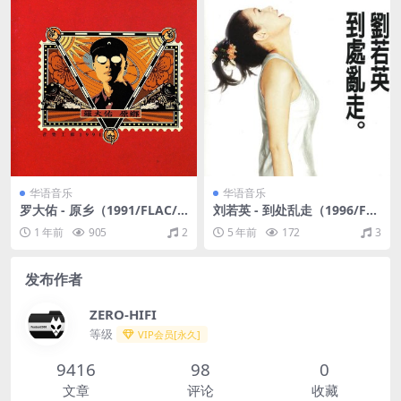
华语音乐
华语音乐
罗大佑 - 原乡（1991/FLAC/
刘若英 - 到处乱走（1996/FL
分轨/282M）
AC/分轨/234M）
1 年前
905
2
5 年前
172
3
发布作者
ZERO-HIFI
等级
VIP会员[永久]
9416
98
0
文章
评论
收藏