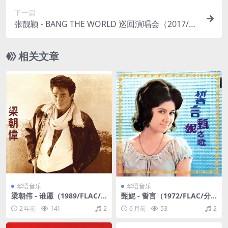
下一篇
张靓颖 - BANG THE WORLD 巡回演唱会（2017/FL
AC/分轨/770M）
相关文章
华语音乐
华语音乐
梁朝伟 - 谁愿（1989/FLAC/
甄妮 - 誓言（1972/FLAC/分
分轨/217M）
轨/169M）
2 年前
141
2
6 月前
53
2