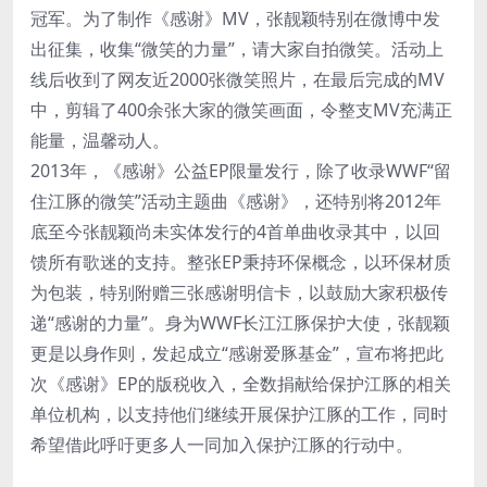
冠军。为了制作《感谢》MV，张靓颖特别在微博中发
出征集，收集“微笑的力量”，请大家自拍微笑。活动上
线后收到了网友近2000张微笑照片，在最后完成的MV
中，剪辑了400余张大家的微笑画面，令整支MV充满正
能量，温馨动人。
2013年，《感谢》公益EP限量发行，除了收录WWF“留
住江豚的微笑”活动主题曲《感谢》，还特别将2012年
底至今张靓颖尚未实体发行的4首单曲收录其中，以回
馈所有歌迷的支持。整张EP秉持环保概念，以环保材质
为包装，特别附赠三张感谢明信卡，以鼓励大家积极传
递“感谢的力量”。身为WWF长江江豚保护大使，张靓颖
更是以身作则，发起成立“感谢爱豚基金”，宣布将把此
次《感谢》EP的版税收入，全数捐献给保护江豚的相关
单位机构，以支持他们继续开展保护江豚的工作，同时
希望借此呼吁更多人一同加入保护江豚的行动中。