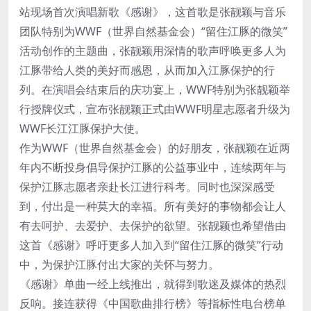
站现场首次演唱新歌《感谢》，这首歌是张靓颖与音乐
团队特别为WWF（世界自然基金会）“留住江豚的微笑”
活动创作的主题曲，张靓颖用深情的歌声呼唤更多人为
江豚带给人类的美好而感恩，从而加入江豚保护的行
列。在演唱会结束后的庆功宴上，WWF特别为张靓颖举
行授牌仪式，宣布张靓颖正式由WWF明星志愿者升级为
WWF长江江豚保护大使。
作为WWF（世界自然基金会）的好朋友，张靓颖在近两
年内不断投身倡导保护江豚的公益事业中，连续两年与
保护江豚志愿者亲赴长江进行科考。同时也深深感受
到，付出是一种莫大的幸福。所有美好的事物都会让人
有去呵护、去爱护、去保护的欲望。张靓颖也希望借由
这首《感谢》呼吁更多人加入到“留住江豚的微笑”行动
中，为保护江豚付出大家的关怀与努力。
《感谢》单曲一经上线推出，就得到歌迷及媒体的热烈
反响。接连获得《中国歌曲排行榜》等指标性电台榜单