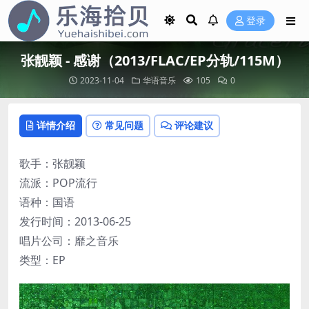
登录
张靓颖 - 感谢（2013/FLAC/EP分轨/115M）
2023-11-04
华语音乐
105
0
详情介绍
常见问题
评论建议
歌手：张靓颖
流派：POP流行
语种：国语
发行时间：2013-06-25
唱片公司：靡之音乐
类型：EP