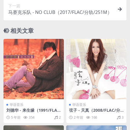
下一篇
马赛克乐队 - NO CLUB（2017/FLAC/分轨/251M）
相关文章
华语音乐
华语音乐
刘德华 - 来生缘（1991/FLA
弦子 - 天真（2008/FLAC/分
C/分轨/268M）
轨/269M）
5 年前
354
2
2 年前
166
3