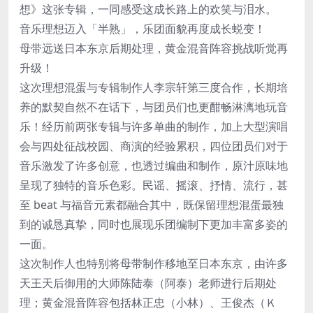
想》这张专辑，一同感受这成长路上的欢笑与泪水。
音乐理想迈入「半熟」，乐团面貌再度成长蜕变！
母带远送日本东京后期处理，黄金混音阵容挑战听觉再
升级！
这次理想混蛋与专辑制作人李宗轩第三度合作，长期培
养的默契自然不在话下，与团员们也更酣畅淋漓地玩音
乐！经历前两张专辑与许多单曲的制作，加上大型演唱
会与四处征战校园、商演的经验累积，四位团员们对于
音乐激发了许多创意，也透过编曲和制作，原汁原味地
呈现了独特的音乐色彩。民谣、摇滚、抒情、流行，甚
至 beat 与福音元素都融合其中，既保留理想混蛋最独
到的诚恳真挚，同时也展现乐团编制下更加丰富多姿的
一面。
这次制作人也特别将母带制作移地至日本东京，由许多
天王天后御用的大师陈陆泰（阿泰）老师进行后期处
理；黄金混音阵容包括林正忠（小林）、王俊杰（Ｋ