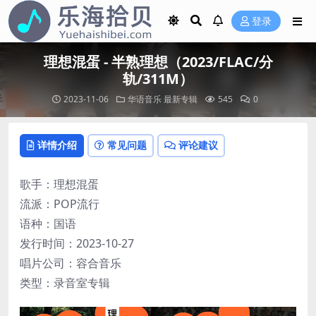
登录
理想混蛋 - 半熟理想（2023/FLAC/分
轨/311M）
2023-11-06
华语音乐
最新专辑
545
0
详情介绍
常见问题
评论建议
歌手：理想混蛋
流派：POP流行
语种：国语
发行时间：2023-10-27
唱片公司：容合音乐
类型：录音室专辑