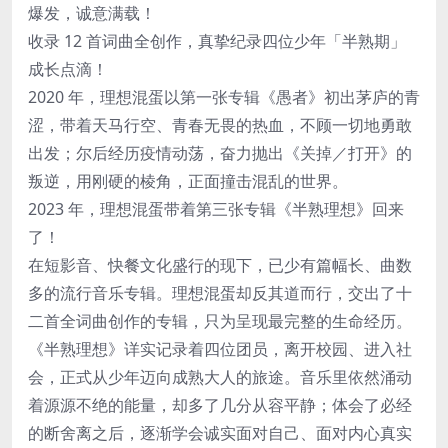
爆发，诚意满载！
收录 12 首词曲全创作，真挚纪录四位少年「半熟期」
成长点滴！
2020 年，理想混蛋以第一张专辑《愚者》初出茅庐的青
涩，带着天马行空、青春无畏的热血，不顾一切地勇敢
出发；尔后经历疫情动荡，奋力抛出《关掉／打开》的
叛逆，用刚硬的棱角，正面撞击混乱的世界。
2023 年，理想混蛋带着第三张专辑《半熟理想》回来
了！
在短影音、快餐文化盛行的现下，已少有篇幅长、曲数
多的流行音乐专辑。理想混蛋却反其道而行，交出了十
二首全词曲创作的专辑，只为呈现最完整的生命经历。
《半熟理想》详实记录着四位团员，离开校园、进入社
会，正式从少年迈向成熟大人的旅途。音乐里依然涌动
着源源不绝的能量，却多了几分从容平静；体会了必经
的断舍离之后，逐渐学会诚实面对自己、面对内心真实