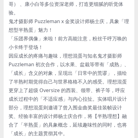
哥） 、康小白等多位资深老师，打造更细腻的听觉体
验。
鬼才摄影师 Puzzleman x 金奖设计师杨士庆，具象「理
想型半熟蛋」魅力！
「乐团界偶像」来啦！前方高能注意，粉丝千呼万唤的
小卡终于登场！
因应成长的疼痛与趣味，理想混蛋与知名鬼才摄影师
Puzzleman 初次合作，以水果、盆栽等带有「成熟」、
「成长」含义的对象，呈现出「日常中的荒谬」，描绘
了半熟时期觉得自己与世界格格不入的感受。理想混蛋
更穿上了超级 Oversize 的西装、领带、裤子等，呼应
成长过程中的「不适应感」与内心拉扯。实体唱片设计
部分，理想混蛋则邀请了曾入围金曲奖最佳装帧设计
奖、经验丰富的设计师杨士庆合作，将【半熟理想】融
合了「半熟蛋」的具象概念，延续趣味性的同时，也将
「成长」的主题贯彻其中。