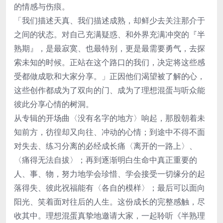
的情感与伤痕。
「我们描述天真、我们描述成熟，却鲜少去关注那介于
之间的状态。对自己充满疑惑、和外界充满冲突的『半
熟期』，是最寂寞、也最特别，更是最需要勇气，去探
索未知的时候。正站在这个路口的我们，决定将这些感
受都做成歌和大家分享。」正因他们渴望被了解的心，
这些创作都成为了双向的门、成为了理想混蛋与听众能
彼此分享心情的树洞。
从专辑的开场曲〈没有名字的地方〉响起，那股朝着未
知前方，彷徨却又向往、冲动的心情；到途中不得不面
对失去、练习分离的必经成长痛〈离开的一路上〉、
〈痛得无法自拔〉；再到逐渐明白生命中真正重要的
人、事、物，努力地学会珍惜、学会接受一切缘分的起
落得失、彼此祝福能有〈各自的模样〉；最后可以面向
阳光、笑着面对往后的人生。这份成长的完整感触，尽
收其中。理想混蛋真挚地邀请大家，一起聆听《半熟理