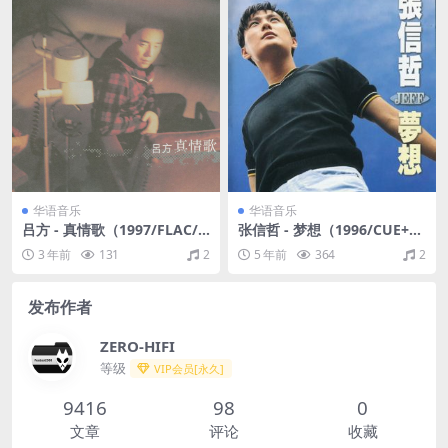
华语音乐
华语音乐
吕方 - 真情歌（1997/FLAC/
张信哲 - 梦想（1996/CUE+Fl
分轨/271M）
ac/整轨/299M）
3 年前
131
2
5 年前
364
2
发布作者
ZERO-HIFI
等级
VIP会员[永久]
9416
98
0
文章
评论
收藏