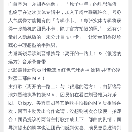
而自嘲为「乐团界偶像」、「原子中年」的理想混蛋，
也终于在这次实体专辑中，加入了粉丝敲碗许久、号称
人气偶像才能拥有的「专辑小卡」！每张实体专辑将获
得一张随机的团员小卡，除了官方拍摄的照片，还有少
量封入隐藏版的「未公开自拍小卡」，让粉丝们得以珍
藏心中理想型的半熟男。
力邀新锐导演刘晋维执导〈离开的一路上〉＆〈很远的
远方〉音乐录像带
北影最佳新演员 叶晓霏 x 红色气球男神 徐韬 共谱心碎
甜蜜二部曲ＭＶ！
主打歌〈离开的一路上〉与〈很远的远方〉，由新锐导
演刘晋维执导拍摄ＭＶ。团员们在看过刘晋维为好乐
团、Crispy、美秀集团等其他歌手拍摄的ＭＶ后相当喜
欢，因而主动发出合作邀请，没想到初次会议便一拍即
合！团员提议将两首主打歌拍成上下二部曲的剧情，而
导演提出的脚本也让团员们感到惊喜。演员更是邀请到