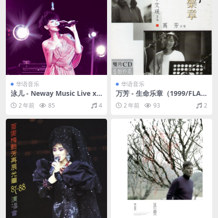
华语音乐
华语音乐
泳儿 - Neway Music Live x
万芳 - 生命乐章（1999/FLA
泳儿音乐会（2012/FLAC/分
C/分轨/157M）
2 年前
85
4
2 年前
93
2
轨/647M）