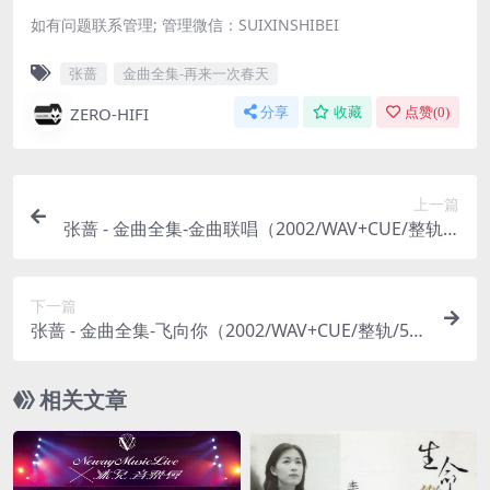
如有问题联系管理; 管理微信：SUIXINSHIBEI
张蔷
金曲全集-再来一次春天
ZERO-HIFI
分享
收藏
点赞(
0
)
上一篇
张蔷 - 金曲全集-金曲联唱（2002/WAV+CUE/整轨/4
26M）
下一篇
张蔷 - 金曲全集-飞向你（2002/WAV+CUE/整轨/53
1M）
相关文章