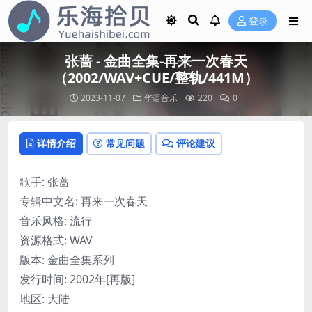
登录
张蔷 - 金曲全集-再来一次春天
（2002/WAV+CUE/整轨/441M）
2023-11-07
华语音乐
220
0
详情介绍
常见问题
评论建议
歌手: 张蔷
专辑中文名: 再来一次春天
音乐风格: 流行
资源格式: WAV
版本: 金曲全集系列
发行时间: 2002年[再版]
地区: 大陆