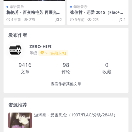
华语音乐
华语音乐
梅艳芳 - 百变梅艳芳 再展光华
张信哲 - 还爱 2015（Flac+CU
87-88演唱会 华星日本天龙虚
E/整轨/274M）
4 年前
275
2
5 年前
223
2
字版 1988（WAV+CUE/整轨/
567M）
发布作者
ZERO-HIFI
等级
VIP会员[永久]
9416
98
0
文章
评论
收藏
查看作者其他文章
资源推荐
游鸿明 - 受困思念（1997/FLAC/分轨/284M）