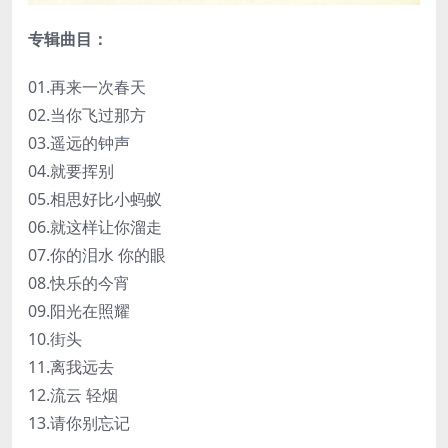
专辑曲目：
01.再来一次春天
02.当你飞过那方
03.遥远的钟声
04.就要挥别
05.相思好比小蚂蚁
06.就这样让你溜走
07.你的泪水 你的眼
08.快乐的今宵
09.阳光在照耀
10.街头
11.离我远去
12.流云 轻烟
13.请你别忘记