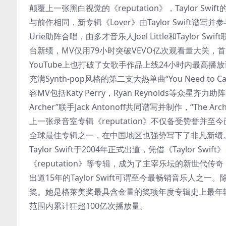
颠覆上一张黑白视觉的《reputation》，Taylor 
与前作相同，新专辑《Lover》由Taylor Swift谱写并参与
Urie助阵合唱，由多才音乐人Joel Little和Taylo
台新绩，MV仅用79小时突破VEVO亿次观看量大关，
YouTube上也打破了女歌手作品上线24小时内最高
充满Synth-pop风格的第二支大热单曲“You Need to 
容MV包括Katy Perry，Ryan Reynolds等众星
Archer”联手Jack Antonoff共同谱写并制作，“The
上一张录音室专辑《reputation》不仅备受赞誉并
全球最佳专辑之一，在中国地区也强势写下了非凡新绩
Taylor Swift于2004年正式出道，凭借《Taylor Swi
《reputation》等专辑，成为了主宰乐坛的新世代传
出道15年的Taylor Swift可谓至今最畅销音乐人
奖。她是格莱美奖最具含金量的奖项年度专辑史上最年轻的
范围内累计狂超100亿次播放量。