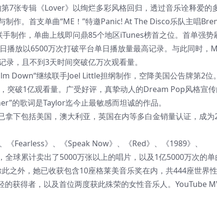
Swift的第7张专辑《Lover》以绚烂多彩风格回归，透过音乐诠释爱
制作。首支单曲“ME！”特邀Panic! At The Disco乐队主唱Bren
r Swift联手制作，单曲上线即问鼎85个地区iTunes榜首之位。首单强
首日播放以6500万次打破平台单日播放量最高记录。与此同时，M
播放记录，且不到3天时间突破亿万次观看量。
Calm Down“继续联手Joel Little担纲制作，空降美国公告牌第2
齐力助阵，突破1亿观看量。广受好评，真挚动人的Dream Pop风格宣传曲
 Archer”的歌词是Taylor迄今止最敏感而坦诚的作品。
至今已拿下包括美国，澳大利亚，英国在内等多白金销量认证，成为2
。
ft》、《Fearless》、《Speak Now》、《Red》、《1989》、
奇，全球累计卖出了5000万张以上的唱片，以及1亿5000万次的
之一。除此之外，她已收获包含10座格莱美音乐奖在内，共444座世界
获得者，以及首位两度获此殊荣的女性音乐人。YouTube M