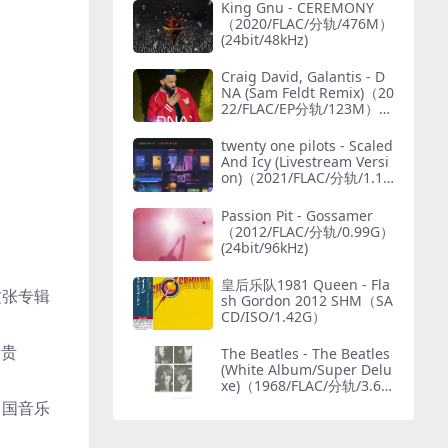
King Gnu - CEREMONY
（2020/FLAC/分轨/476M）
(24bit/48kHz)
Craig David, Galantis - D
NA (Sam Feldt Remix)（20
22/FLAC/EP分轨/123M）
(MQA/24bit/44.1kHz)
twenty one pilots - Scaled
And Icy (Livestream Versi
on)（2021/FLAC/分轨/1.15
G）(MQA/24bit/48kHz)
Passion Pit - Gossamer
（2012/FLAC/分轨/0.99G）
(24bit/96kHz)
皇后乐队1981 Queen - Fla
这张专辑
sh Gordon 2012 SHM（SA
CD/ISO/1.42G）
珍贵
The Beatles - The Beatles
(White Album/Super Delu
xe)（1968/FLAC/分轨/3.69
G）(MQA/24bit/48kHz)
中国音乐