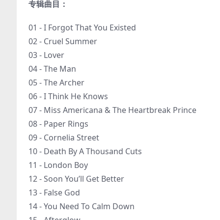
专辑曲目：
01 - I Forgot That You Existed
02 - Cruel Summer
03 - Lover
04 - The Man
05 - The Archer
06 - I Think He Knows
07 - Miss Americana & The Heartbreak Prince
08 - Paper Rings
09 - Cornelia Street
10 - Death By A Thousand Cuts
11 - London Boy
12 - Soon You’ll Get Better
13 - False God
14 - You Need To Calm Down