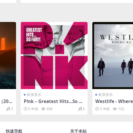
21/FLAC/分轨/503M）(MQA/24bit/48kHz)
欧美音乐
欧美音乐
y（202
P!nk – Greatest Hits...So Fa
Westlife - Wher
r!!!（2010/FLAC/分轨/562
（2009/FLAC/分
3
5 年前
308
4
5 年前
102
M）
快速导航
关于本站