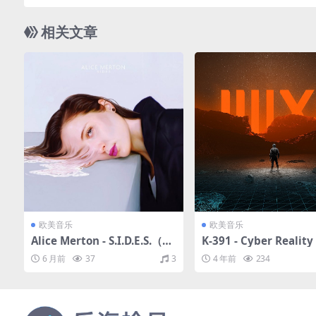
相关文章
欧美音乐
欧美音乐
Alice Merton - S.I.D.E.S.（20
K-391 - Cyber Realit
22/FLAC/分轨/309M）
2/FLAC/分轨/300M）
6 月前
37
3
4 年前
234