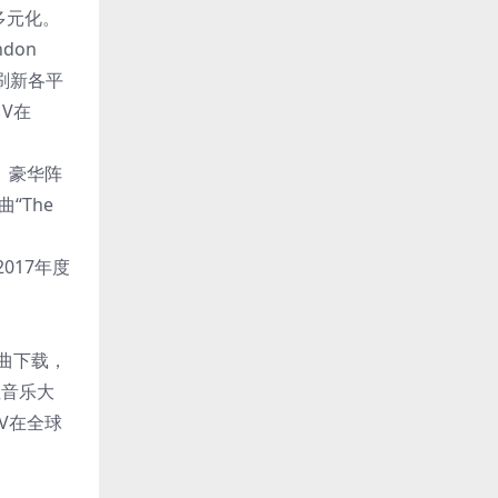
的多元化。
don
势刷新各平
V在
位。豪华阵
“The
017年度
单曲下载，
性音乐大
V在全球