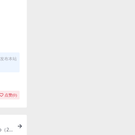
发布本站
点赞(
0
)
ub（20