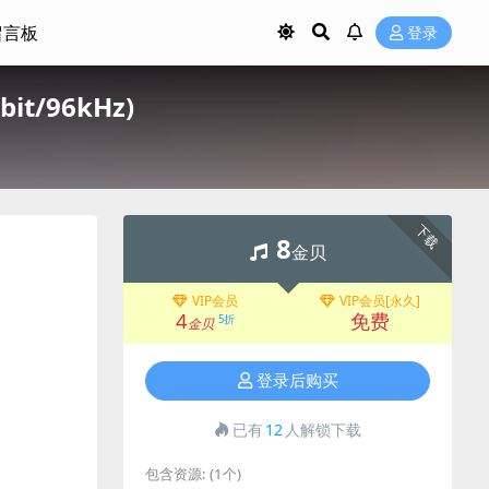
留言板
登录
bit/96kHz)
下载
8
金贝
VIP会员
VIP会员[永久]
4
免费
5折
金贝
登录后购买
已有
12
人解锁下载
包含资源:
(1个)