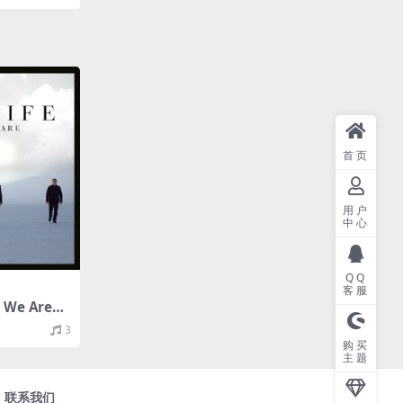
首页
用户
中心
QQ
客服
e We Are
轨/379M）
3
购买
主题
联系我们