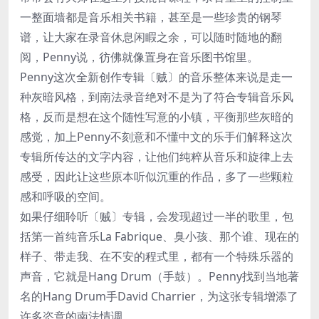
一整面墙都是音乐相关书籍，甚至是一些珍贵的钢琴
谱，让大家在录音休息闲睱之余，可以随时随地的翻
阅，Penny说，彷佛就像置身在音乐图书馆里。
Penny这次全新创作专辑〔贼〕的音乐整体来说是走一
种灰暗风格，到南法录音绝对不是为了符合专辑音乐风
格，反而是想在这个随性写意的小镇，平衡那些灰暗的
感觉，加上Penny不刻意和不懂中文的乐手们解释这次
专辑所传达的文字内容，让他们纯粹从音乐和旋律上去
感受，因此让这些原本听似沉重的作品，多了一些颗粒
感和呼吸的空间。
如果仔细聆听〔贼〕专辑，会发现超过一半的歌里，包
括第一首纯音乐La Fabrique、臭小孩、那个谁、现在的
样子、带走我、在不安的程式里，都有一个特殊乐器的
声音，它就是Hang Drum（手鼓）。Penny找到当地著
名的Hang Drum手David Charrier，为这张专辑增添了
许多恣意的南法情调。