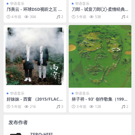
华语音乐
华语音乐
邝美云 - 环球DSD视听之王 港
刀郎 - 试音刀郎②·柔情经典
版 2002 [WAV+CUE/整轨/63
DXD 2CD 2014（WAV+CUE/
4 年前
304
2
5 年前
538
4
2M]
整轨/1.5G）
华语音乐
华语音乐
好妹妹 - 西窗 （2015/FLAC/
林子祥 - 93' 创作歌集（1993/
分轨/201M）
FLAC/分轨/317M）
5 年前
216
3
3 年前
128
2
发布作者
ZERO-HIFI