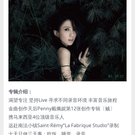
专辑介绍：
渴望专注 坚持Live 寻求不同录音环境 丰富音乐旅程
金曲创作天后Penny戴佩妮第12张创作专辑〔贼〕
携马来西亚4位顶级音乐人
远赴南法小镇Saint-Rémy“La Fabrique Studio”录制
十天只做三天事：吃饭、睡觉、录音