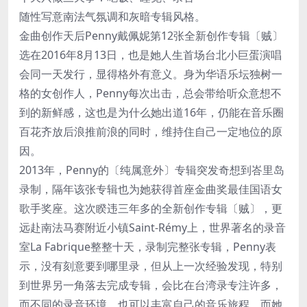
随性写意南法气氛调和灰暗专辑风格。
金曲创作天后Penny戴佩妮第12张全新创作专辑〔贼〕
选在2016年8月13日，也是她人生首场台北小巨蛋演唱
会同一天发行，显得格外有意义。身为华语乐坛独树一
格的女创作人，Penny每次出击，总会带给听众意想不
到的新鲜感，这也是为什么她出道16年，仍能在音乐圈
百花齐放后浪推前浪的同时，维持住自己一定地位的原
因。
2013年，Penny的〔纯属意外〕专辑突发奇想到峇里岛
录制，隔年该张专辑也为她获得首座金曲奖最佳国语女
歌手奖座。这次睽违三年多的全新创作专辑〔贼〕，更
远赴南法马赛附近小镇Saint-Rémy上，世界著名的录音
室La Fabrique整整十天，录制完整张专辑，Penny表
示，没有刻意要到哪里录，但从上一次经验发现，特别
到世界另一角落去完成专辑，会比在台湾录专注许多，
而不同的录音环境，也可以丰富自己的音乐旅程。而她