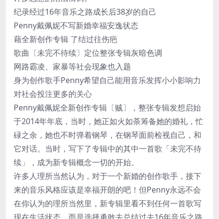
纪录经过16年音乐之路成长后38岁的自己
Penny戴佩妮不写新婚幸福安逸状态
藉全新创作专辑 了结过往伤疤
歌曲〔未完不待续〕定位整张专辑灰暗色调
网路霸凌、家暴等社会现象也入题
身为创作歌手Penny希望自己能用音乐发挥小小影响力
对社会投注更多的关心
Penny戴佩妮全新创作专辑〔贼〕，整张专辑发想启始
于2014年年底，当时，她正如火如荼筹备她的婚礼，忙
碌之余，她也不时弹着钢琴，在钢琴面前检视自己，和
它对话。当时，写下了专辑中的其中一首歌「未完不待
续」，成为新专辑概念一切的开始。
许多人理所当然认为，对于一个新婚的创作歌手，接下
来的音乐风格应该是幸福开朗的吧！但Penny永远不会
在你认为的理所当然里，新专辑里看不到任何一首歌写
现在生活状态，而是选择勇敢去总结过去16年音乐之路