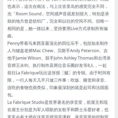
也表示，这次在南法，与上次峇里岛的感觉完全不同，
光「Room Sound」空间感声音就差别很大，特别是录
鼓的地方曾是纺织厂，完全和以往的空间不同。但唯一
相同的是，她一路以来，坚持要用Live方式录制所有编
曲。
Penny带着马来西亚最顶尖的四位乐手，包括知名制作
人与键盘老师Mac Chew、贝斯手Andy Peterson、吉
他手Jamie Wilson、鼓手John Ashley Thomas和台湾录
音师王永钧、执行制作及两位音乐圈好友等8人，一起
前往La Fabrique玩出这张很〔贼〕的专辑。由于时间有
限，一行人每天几乎只做三件事：吃饭、睡觉和录音。
连吃的食物也很类似，印象最深刻的就是起司和法国面
包。
La Fabrique Studio是世界著名的录音室，前屋主和现
在屋主分别是为军人唱歌的女歌手和爵士乐爱好者，也
常常会有大师在这里开授混音课程，录音室里的控制室