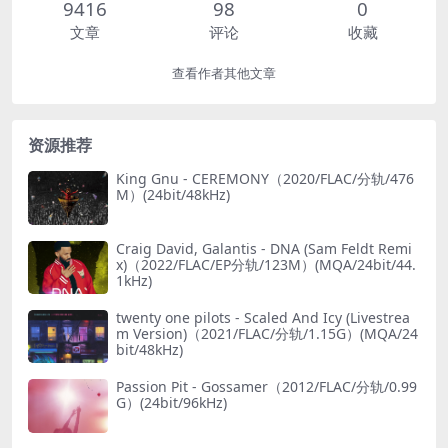
9416
98
0
文章
评论
收藏
查看作者其他文章
资源推荐
King Gnu - CEREMONY（2020/FLAC/分轨/476
M）(24bit/48kHz)
Craig David, Galantis - DNA (Sam Feldt Remi
x)（2022/FLAC/EP分轨/123M）(MQA/24bit/44.
1kHz)
twenty one pilots - Scaled And Icy (Livestrea
m Version)（2021/FLAC/分轨/1.15G）(MQA/24
bit/48kHz)
Passion Pit - Gossamer（2012/FLAC/分轨/0.99
G）(24bit/96kHz)