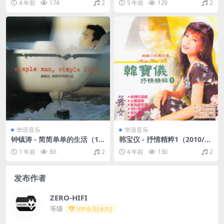
4 年前
174
2
5 年前
129
2
M]
华语音乐
华语音乐
钟镇涛 - 简简单单的生活（19
韩宝仪 - 抒情精粹1（2010/FL
94/FLAC/分轨/286M）
AC/分轨/459M）
1 年前
86
2
4 年前
130
2
发布作者
ZERO-HIFI
等级
VIP会员[永久]