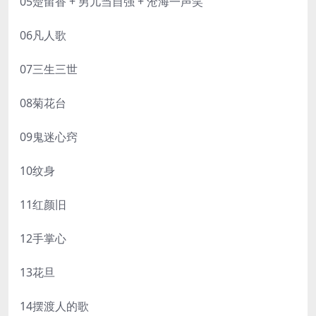
05楚留香 + 男儿当自强 + 沧海一声笑
06凡人歌
07三生三世
08菊花台
09鬼迷心窍
10纹身
11红颜旧
12手掌心
13花旦
14摆渡人的歌