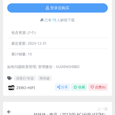
登录后购买
已有
15
人解锁下载
包含资源:
(1个)
最近更新:
2023-12-31
累计销量:
15
如有问题联系管理; 管理微信：SUIXINSHIBEI
侠客行·专场
周华健
ZERO-HIFI
分享
收藏
点赞(
0
)
上一篇
好妹妹 - 南北（2013/FLAC/分轨/437M）