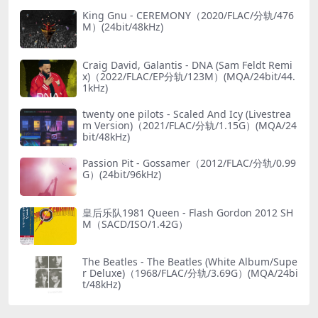
King Gnu - CEREMONY（2020/FLAC/分轨/476
M）(24bit/48kHz)
Craig David, Galantis - DNA (Sam Feldt Remi
x)（2022/FLAC/EP分轨/123M）(MQA/24bit/44.
1kHz)
twenty one pilots - Scaled And Icy (Livestrea
m Version)（2021/FLAC/分轨/1.15G）(MQA/24
bit/48kHz)
Passion Pit - Gossamer（2012/FLAC/分轨/0.99
G）(24bit/96kHz)
皇后乐队1981 Queen - Flash Gordon 2012 SH
M（SACD/ISO/1.42G）
The Beatles - The Beatles (White Album/Supe
r Deluxe)（1968/FLAC/分轨/3.69G）(MQA/24bi
t/48kHz)