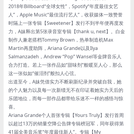
2018年Billboard“全球女性”，Spotify“年度最佳女艺
人”，Apple Music“最佳流行艺人”，收获媒体一致赞誉
时隔上一张专辑【Sweetener】发行不到半年便再度发
力，A妹释出第5张录音室专辑【thank u, next】。白金
制作人兼老搭档Tommy Brown，热单制造机Max
Martin再度助阵，Ariana Grande以及Ilya
Salmanzadeh，Andrew “Pop” Wansel等金牌音乐人
合力打造。若上一张作品如“甜味剂”般暖至人心，那么
这一张似如“催泪剂”般扣人心弦。
出道至今，A妹凭借实力不断刷新纪录并突破自我，她
的个人魅力以及每一次新绩无不在印证着她实力天后的
乐团地位，而每一部作品都带给乐迷不一样的感悟与惊
喜。
Ariana Grande个人首张专辑【Yours Truly】发行首周
以超过13万的销量空降公告牌专辑榜冠军，同年获得第
41届全美音乐奖“年度最佳新人”。专辑【My