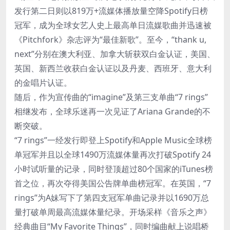
发行第二日则以819万+流媒体播放量空降Spotify日榜
冠军，成为全球女艺人史上最高单日流媒歌曲并迅速被
《Pitchfork》杂志评为“最佳新歌”。至今，“thank u,
next”分别在澳大利亚、加拿大斩获双白金认证，美国、
英国、新西兰收获白金认证以及丹麦、西班牙、意大利
的金唱片认证。
随后，作为宣传曲的“imagine”及第三支单曲“7 rings”
相继发布，全球乐迷再一次见证了Ariana Grande的不
断突破。
“7 rings”一经发行即登上Spotify和Apple Music全球榜
单冠军并且以全球1490万流媒体量再次打破Spotify 24
小时试听量的记录，同时登顶超过80个国家的iTunes榜
首之位，再次夺得美国公告牌单曲榜冠军。在英国，“7
rings”为A妹写下了第四支冠军单曲记录并以1690万总
量打破单周最高流媒体量纪录。开场采样《音乐之声》
经典曲目“My Favorite Things”，同时编曲献上说唱桥