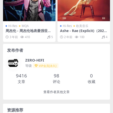
Hi-Res
MQA
Hi-Res
欧美音乐
周杰伦 - 周杰伦地表最强世界
Ashe - Rae (Explicit)（2022/
巡回演唱会（2019/FLAC/分
FLAC/分轨/467M）(24bit/4
3 年前
410
5
2 年前
100
4
轨/1.11G）(MQA/24bit/48k
4.1kHz)
Hz)
发布作者
ZERO-HIFI
等级
VIP会员[永久]
9416
98
0
文章
评论
收藏
查看作者其他文章
资源推荐