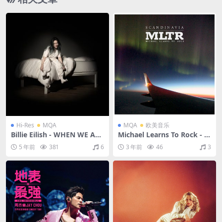
Hi-Res
MQA
MQA
欧美音乐
Billie Eilish - WHEN WE ALL
Michael Learns To Rock - S
FALL ASLEEP, WHERE DO W
candinavia（2012/FLAC/分
5 年前
381
6
3 年前
46
3
E GO?（2019/FLAC/分轨/42
轨/322M）(MQA/16bit/44.1
9M）(MQA/24bit/44.1kHz)
kHz)