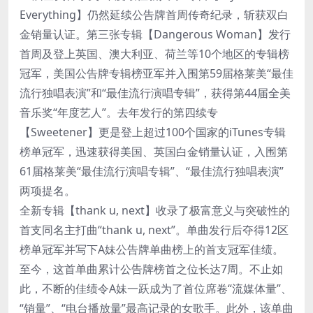
Everything】仍然延续公告牌首周传奇纪录，斩获双白
金销量认证。第三张专辑【Dangerous Woman】发行
首周及登上英国、澳大利亚、荷兰等10个地区的专辑榜
冠军，美国公告牌专辑榜亚军并入围第59届格莱美“最佳
流行独唱表演”和“最佳流行演唱专辑”，获得第44届全美
音乐奖“年度艺人”。去年发行的第四续专
【Sweetener】更是登上超过100个国家的iTunes专辑
榜单冠军，迅速获得美国、英国白金销量认证，入围第
61届格莱美“最佳流行演唱专辑”、“最佳流行独唱表演”
两项提名。
全新专辑【thank u, next】收录了极富意义与突破性的
首支同名主打曲“thank u, next”。单曲发行后夺得12区
榜单冠军并写下A妹公告牌单曲榜上的首支冠军佳绩。
至今，这首单曲累计公告牌榜首之位长达7周。不止如
此，不断的佳绩令A妹一跃成为了首位席卷“流媒体量”、
“销量”、“电台播放量”最高记录的女歌手。此外，该单曲