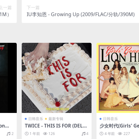
上一篇
下一篇
11M）
IU李知恩 - Growing Up (2009/FLAC/分轨/390M)
日韩音乐
最新专辑
日韩音乐
oon（2
TWICE - THIS IS FOR (DELU
少女时代(Girls' Ge
1M）
XE)（2025/FLAC/分轨/301
- Lion Heart - Th
2
1 年前
126
4
4 年前
227
M）
m（2015/FLAC/