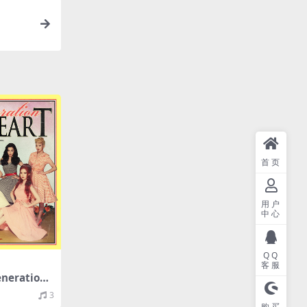
首页
用户
中心
QQ
客服
neration)
e 5th Albu
3
分轨/313
购买