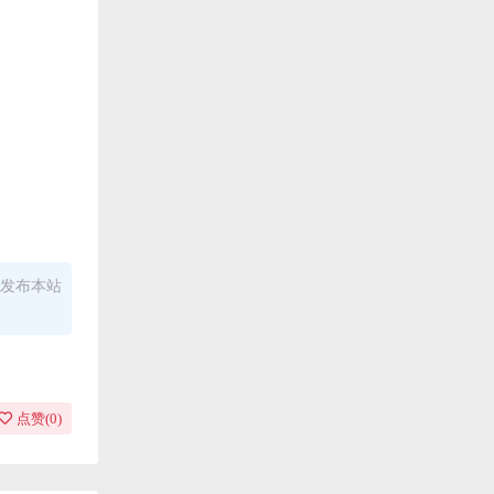
发布本站
点赞(
0
)