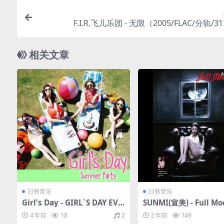
F.I.R.飞儿乐团 - 无限（2005/FLAC/分轨/3
相关文章
日韩音乐
日韩音乐
Girl's Day - GIRL`S DAY EVE
SUNMI(宣美) - Full M
RYDAY #4（2014/FLAC/EP分
014/FLAC/EP分轨/16
4 年前
18
2
2 年前
149
轨/110M）