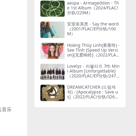
aespa - Armageddon - Th
e 1st Album（2024/FLAC/
分轨/229M）
安室奈美恵 - Say the word
（2001/FLAC/EP分轨/100
M）
Hoàng Thùy Linh(黄垂玲) -
See Tình (Speed Up Versi
on)[见爱响铃]（2022/FLA
C/Single单曲/30.9M）(MQ
A/24bit/48kHz)
Lovelyz - 러블리즈 7th Min
i Album [Unforgettable]
（2020/FLAC/EP分轨/247
M）(24bit/48kHz)
DREAMCATCHER (드림캐
쳐) - [Apocalypse : Save u
s]（2022/FLAC/分轨/326
M）
知名音乐