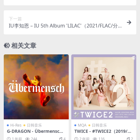
下一篇
IU李知恩 – IU 5th Album 'LILAC'（2021/FLAC/分
轨/249M）
相关文章
Hi-Res
日韩音乐
MQA
日韩音乐
G-DRAGON - Übermensch
TWICE - #TWICE2（2019/FL
（2025/FLAC/分轨/321M）
AC/EP分轨/133M）
1 年前
244
4
2 年前
116
2