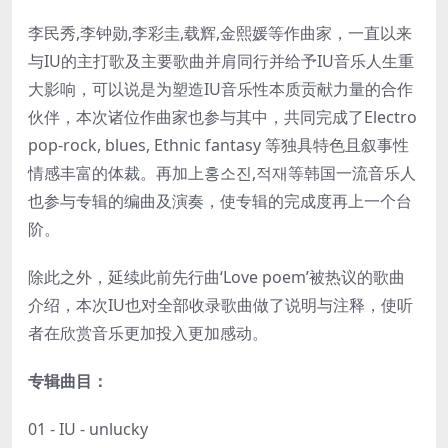
李民秀,李钟勋,李彩圭,载辉,金熙媛等作曲家，一直以来
与IU的主打歌及主要歌曲并肩同行并给予IU音乐人生重
大影响，可以说是为塑造IU音乐性本质贡献力量的合作
伙伴，本次诸位作曲家也参与其中，共同完成了Electro
pop-rock, blues, Ethnic fantasy 等独具特色且叙事性
情感丰富的体裁。再加上홍소진,적재等韩国一流音乐人
也参与专辑的编曲及演奏，使专辑的完成度再上一个台
阶。
除此之外，延续此前先行曲‘Love poem’被热议的歌曲
介绍，本次IU也对全部收录歌曲做了说明与注释，使听
者在欣赏音乐更加投入更加感动。
专辑曲目：
01 - IU - unlucky