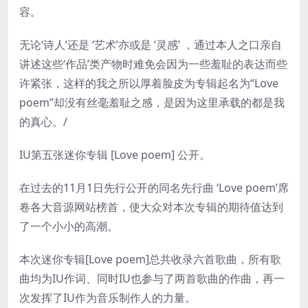
容。
无论‘诗人’还是 ‘艺术’亦或是 ‘灵感’ ，通过本人之口亲自
讲述这些‘作品’类产物时难免会因为一些羞耻的表达而些
许紧张，这样的我之所以厚着脸皮为专辑起名为“Love
poem”却没有丝毫羞耻之感，是因为这里承载的都是我
的真心。/
IU第五张迷你专辑 [Love poem] 公开。
在过去的11月1日先行公开的同名先行曲 ‘Love poem’席
卷各大音源网站榜首，使大众对本次专辑的期待值达到
了一个小小的高潮。
本次迷你专辑[Love poem]总共收录六首歌曲，所有歌
曲均为IU作词、同时IU也参与了两首歌曲的作曲，再一
次发挥了IU作为音乐制作人的力量。