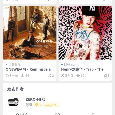
(24bit/48kHz)
日韩音乐
日韩音乐
ONEWE원위 - Reminisce ab
Henry刘宪华 - Trap - The 1s
out All（2019/FLAC/EP分
t Mini Album（2013/FLAC/
3 年前
24
2
5 年前
691
3
轨/78.9M）
EP分轨/156M）
发布作者
ZERO-HIFI
等级
VIP会员[永久]
9416
98
0