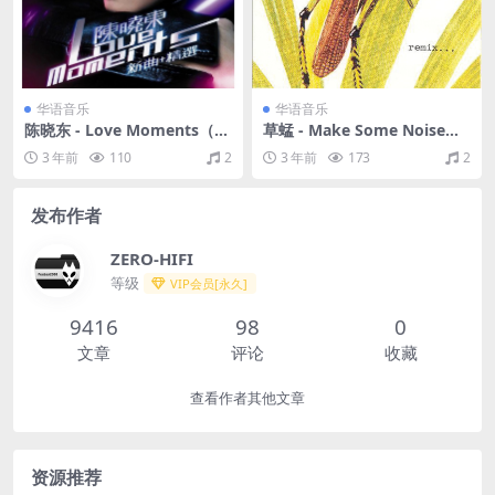
华语音乐
华语音乐
陈晓东 - Love Moments（20
草蜢 - Make Some Noise（1
08/FLAC/分轨/395M）
992/FLAC/分轨/400M）
3 年前
110
2
3 年前
173
2
发布作者
ZERO-HIFI
等级
VIP会员[永久]
9416
98
0
文章
评论
收藏
查看作者其他文章
资源推荐