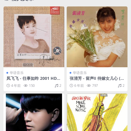
华语音乐
华语音乐
凤飞飞 - 往事如昨 2001 HDC
张清芳 - 留声Ⅱ 待嫁女儿心 (1
D[WAV/分轨/496M]
990/APE+CUE/整轨/207M)
4 年前
150
2
6 年前
797
2