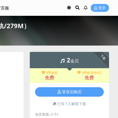
留言板
登录
轨/279M）
下载
2
金贝
VIP会员
VIP会员[永久]
免费
免费
登录后购买
已有
1
人解锁下载
包含资源:
(1个)