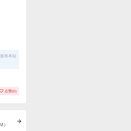
发布本站
点赞(
0
)
2M）