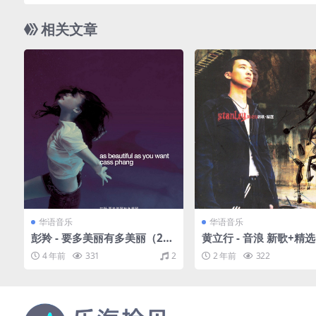
相关文章
华语音乐
华语音乐
彭羚 - 要多美丽有多美丽（200
黄立行 - 音浪 新歌+精选
0/FLAC/分轨/272M）
3/FLAC/分轨/573M）
4 年前
331
2
2 年前
322