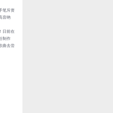
手笔斥资
高音吶
！日前在
任制作
歌曲去尝