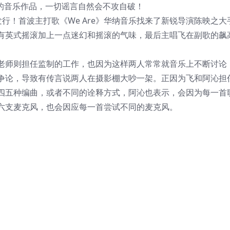
好的音乐作品，一切谣言自然会不攻自破！
发行！首波主打歌《We Are》华纳音乐找来了新锐导演陈映之大
E》带有英式摇滚加上一点迷幻和摇滚的气味，最后主唱飞在副歌的飙
老师则担任监制的工作，也因为这样两人常常就音乐上不断讨论
争论，导致有传言说两人在摄影棚大吵一架。正因为飞和阿沁担
四五种编曲，或者不同的诠释方式，阿沁也表示，会因为每一首
六支麦克风，也会因应每一首尝试不同的麦克风。