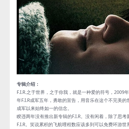
专辑介绍：
F.I.R.之于世界，之于你我，就是一种爱的符号，2009
年F.I.R成军五年，勇敢的宣告，用音乐在这个不完美的世界，继
成军以来始终如一的信念。
睽违两年没有推出新专辑的F.I.R。没有闲着，除了
F.I.R。笑说累积的飞航哩程数应该多到可以免费环