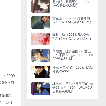
游鸿明 - 受困思念（1997/F
LAC/分轨/284M）
古巨基 - Leo Ku 同名专辑
（1999/FLAC/分轨/308M）
陈粒 - 玩（2018/FLAC/分
轨/491M）(24bit/44.1kHz)
高胜美 - 经典金曲 (2) 爱上
一个不回家的人（1992/FLA
C/分轨/321M）
许嵩 – 自定义（2009/FLAC/
分轨/240M）
！2009
是FIR自
林忆莲 - 回忆总是跳跃的 精
选05 香港 1991（WAV+CU
E/整轨/603M）
商演也让
向开朗乐