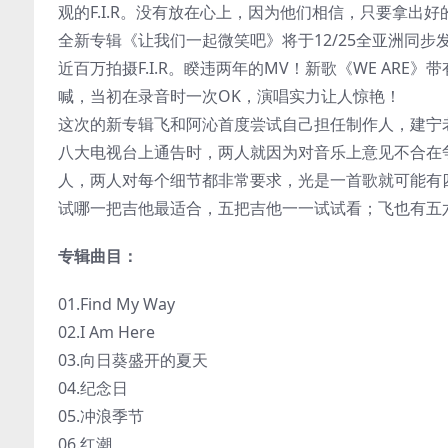
观的F.I.R。没有放在心上，因为他们相信，只要拿出
全新专辑《让我们一起微笑吧》将于12/25全亚洲同步
近百万拍摄F.I.R。睽违两年的MV！新歌《WE AR
喊，当初在录音时一次OK，演唱实力让人惊艳！
这次的新专辑飞和阿沁首度尝试自己担任制作人，建宁
八大电视台上通告时，两人就因为对音乐上意见不合在
人，两人对每个细节都非常要求，光是一首歌就可能有
试哪一把吉他最适合，五把吉他一一试试看；飞也有五
专辑曲目：
01.Find My Way
02.I Am Here
03.向日葵盛开的夏天
04.纪念日
05.冲浪季节
06.红潮