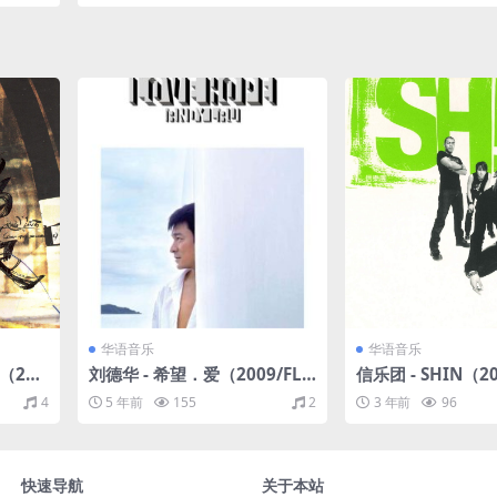
华语音乐
华语音乐
（200
刘德华 - 希望．爱（2009/FLA
信乐团 - SHIN（20
C/分轨/339M）
分轨/327M）
4
5 年前
155
2
3 年前
96
快速导航
关于本站