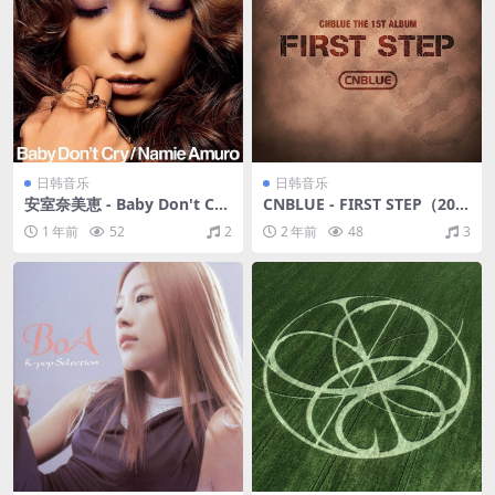
日韩音乐
日韩音乐
安室奈美恵 - Baby Don't Cry
CNBLUE - FIRST STEP（201
（2007/FLAC/EP分轨/139
1/FLAC/分轨/340M）
1 年前
52
2
2 年前
48
3
M）