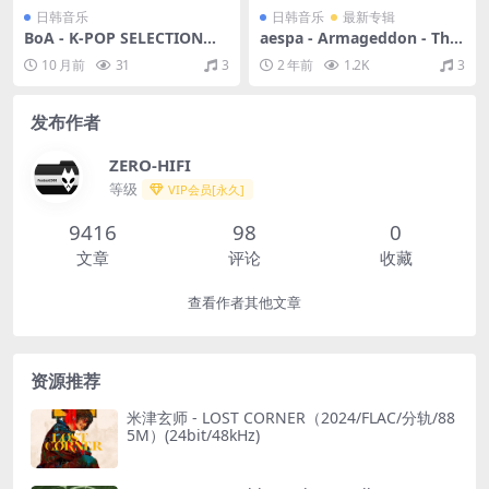
日韩音乐
日韩音乐
最新专辑
BoA - K-POP SELECTION（2
aespa - Armageddon - The
004/FLAC/分轨/422M）
1st Album（2024/FLAC/分
10 月前
31
3
2 年前
1.2K
3
轨/229M）
发布作者
ZERO-HIFI
等级
VIP会员[永久]
9416
98
0
文章
评论
收藏
查看作者其他文章
资源推荐
米津玄师 - LOST CORNER（2024/FLAC/分轨/88
5M）(24bit/48kHz)