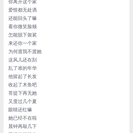
你离开这个家
爱恨都无处洒
还能回头了嘛
看你微笑脸颊
怎能脱下袈裟
来还你一个家
为何渡我不渡她
这风儿还在刮
乱了谁的年华
他留起了长发
收起了木鱼吧
菩提下再无她
又度过几个夏
眼睛还红嘛
她已经不在啦
晨钟再敲几下