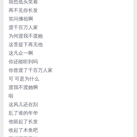
我也低头笑着
再不见你长发
笑问佛祖啊
渡千百万人家
为何渡我不渡她
这菩提下再无他
这凡众一啊
你还能听到吗
你曾渡了千百万人家
可 可是为什么
渡我不渡她啊
啦
这风儿还在刮
乱了谁的年华
他留起了长发
收起了木鱼吧