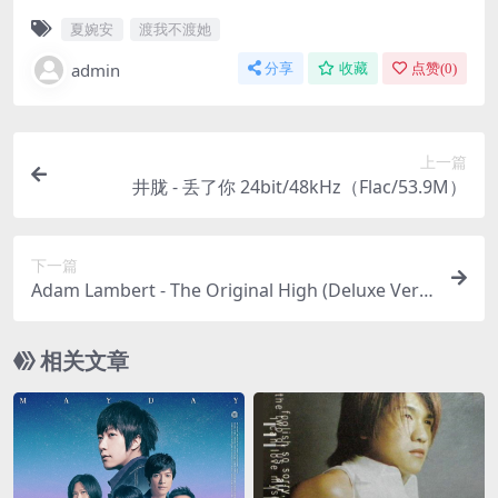
夏婉安
渡我不渡她
admin
分享
收藏
点赞(
0
)
上一篇
井胧 - 丢了你 24bit/48kHz（Flac/53.9M）
下一篇
Adam Lambert - The Original High (Deluxe Versi
on)（2015/FLAC/分轨/347M）
相关文章