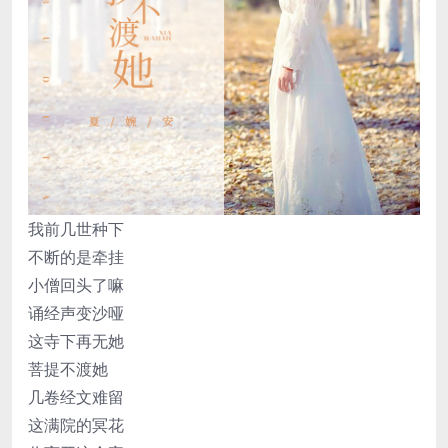
我前几世种下
不断的是牵挂
小僧回头了嘛
诵经声变沙哑
这寺下再无她
菩提不渡她
几卷经文难留
这满院的冥花