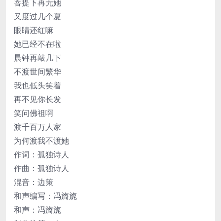
菩提下再无她
又度过几个夏
眼睛还红嘛
她已经不在啦
晨钟再敲几下
不渡世间繁华
我也低头笑着
再不见你长发
笑问佛祖啊
渡千百万人家
为何渡我不渡她
作词：孤独诗人
作曲：孤独诗人
混音：边策
和声编写：冯旖旎
和声：冯旖旎