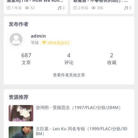
顽童MJ116 - How We Roll
蔡健雅 - 不够善良的我们 : 戏
（2008/FLAC/分轨/295M）
剧音乐设计专辑（2024/FLA
1 年前
52
3
2 年前
306
3
C/分轨/209M）
发布作者
admin
等级
VIP会员[永久]
687
4
2
文章
评论
收藏
查看作者其他文章
资源推荐
游鸿明 - 受困思念（1997/FLAC/分轨/284M）
古巨基 - Leo Ku 同名专辑（1999/FLAC/分轨/30
8M）