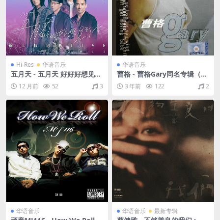
Hi-Res
华语音乐
华语音乐
五月天 - 五月天 好好好想见到
曹格 - 曹格Gary同名专辑（20
你 Mayday fly to 2022 线上
01/FLAC/分轨/288M）
12 月前
52
3
3 年前
122
2
特别版 LIVE（2022/FLAC/分
轨/584M）(24bit/48kHz)
华语音乐
华语音乐
最新专辑