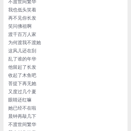
不渡世间繁华
我也低头笑着
再不见你长发
笑问佛祖啊
渡千百万人家
为何渡我不渡她
这风儿还在刮
乱了谁的年华
他留起了长发
收起了木鱼吧
菩提下再无她
又度过几个夏
眼睛还红嘛
她已经不在啦
晨钟再敲几下
不渡世间繁华