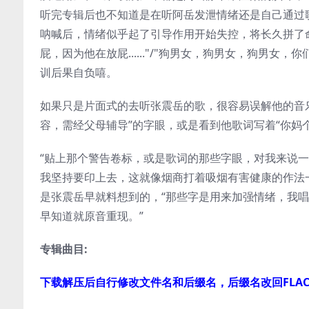
听完专辑后也不知道是在听阿岳发泄情绪还是自己通过
呐喊后，情绪似乎起了引导作用开始失控，将长久拼了
屁，因为他在放屁......"/"狗男女，狗男女，狗男女
训后果自负嘻。
如果只是片面式的去听张震岳的歌，很容易误解他的音
容，需经父母辅导”的字眼，或是看到他歌词写着“你妈
“贴上那个警告卷标，或是歌词的那些字眼，对我来说一
我坚持要印上去，这就像烟商打着吸烟有害健康的作法
是张震岳早就料想到的，“那些字是用来加强情绪，我
早知道就原音重现。”
专辑曲目:
下载解压后自行修改文件名和后缀名，后缀名改回FLA