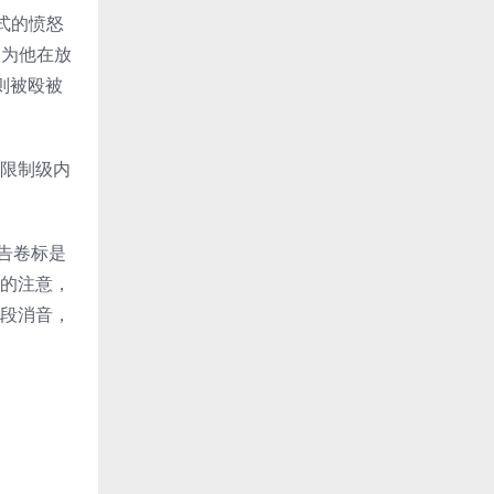
式的愤怒
因为他在放
否则被殴被
含限制级内
告卷标是
起的注意，
整段消音，