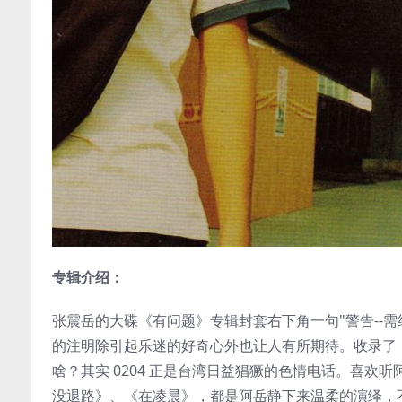
专辑介绍：
张震岳的大碟《有问题》专辑封套右下角一句"警告--
的注明除引起乐迷的好奇心外也让人有所期待。收录了《狗男女
啥？其实 0204 正是台湾日益猖獗的色情电话。喜
没退路》、《在凌晨》，都是阿岳静下来温柔的演绎，