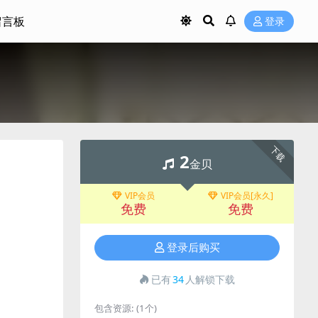
留言板
登录
）
下载
2
金贝
VIP会员
VIP会员[永久]
免费
免费
登录后购买
已有
34
人解锁下载
包含资源:
(1个)