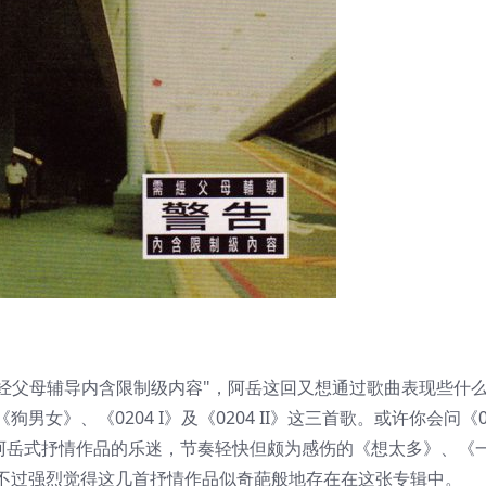
需经父母辅导内含限制级内容"，阿岳这回又想通过歌曲表现些什
》、《0204 I》及《0204 II》这三首歌。或许你会问《0
欢听阿岳式抒情作品的乐迷，节奏轻快但颇为感伤的《想太多》、《
不过强烈觉得这几首抒情作品似奇葩般地存在在这张专辑中。