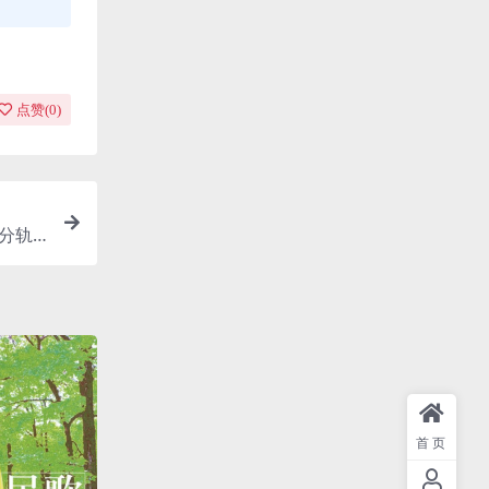
点赞(
0
)
/分轨/
首页