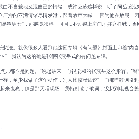
歌曲不自觉地发泄自己的情绪，或许应该这样说，听了阿岳渲泄
命压抑的不满情绪尽情发泄，跟着放声大喊："因为他在放屁，
，你们是狗男女"，那感觉很棒，呵呵...不过锁上房门才好这样喊，
乐想法。就像很多人看到他这回专辑《有问题》封面上印着“内
个×”，就认为这的确是张很张震岳式的有问题专辑。
点儿都不是问题。”说起话来一向很柔和的张震岳这么形容。“警
一样，至少我做了这个动作，别人比较没话说”。而那些歌词引
唱起来也爽，倒是那天唱现场，我特别改了歌词，没想到电视台
C。