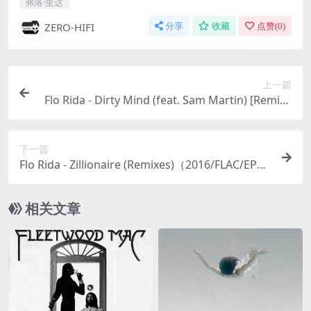
弗洛·里达
ZERO-HIFI
分享
收藏
点赞(
0
)
上一篇
Flo Rida - Dirty Mind (feat. Sam Martin) [Remixe
s Pt. 2]（2016/FLAC/EP分轨/142M）(MQA/16bit/
44.1kHz)
下一篇
Flo Rida - Zillionaire (Remixes)（2016/FLAC/EP分
轨/81.3M）(MQA/16bit/44.1kHz)
相关文章