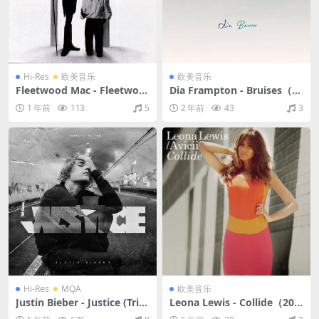
Hi-Res
欧美音乐
欧美音乐
Fleetwood Mac - Fleetwoo
Dia Frampton - Bruises（20
d Mac（1975/FLAC/分轨/1.6
17/FLAC/分轨/259M）
1 年前
113
5
2 年前
43
3
2G）(24bit/192kHz)
Hi-Res
MQA
欧美音乐
Justin Bieber - Justice (Tripl
Leona Lewis - Collide（201
e Chucks Deluxe)（2021/FL
1/FLAC/EP分轨/230M）