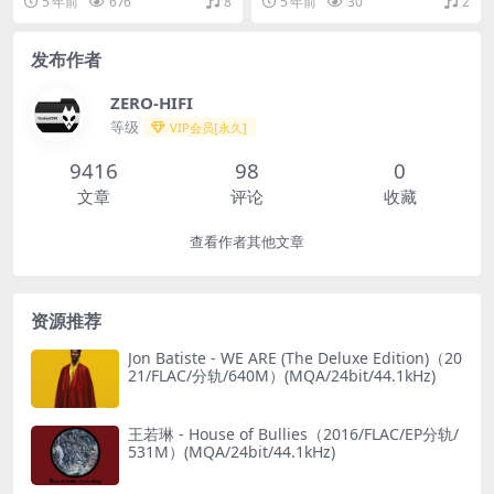
5 年前
676
8
5 年前
30
2
AC/分轨/858M）(24bit/44.1
kHz)
发布作者
ZERO-HIFI
等级
VIP会员[永久]
9416
98
0
文章
评论
收藏
查看作者其他文章
资源推荐
Jon Batiste - WE ARE (The Deluxe Edition)（20
21/FLAC/分轨/640M）(MQA/24bit/44.1kHz)
王若琳 - House of Bullies（2016/FLAC/EP分轨/
531M）(MQA/24bit/44.1kHz)