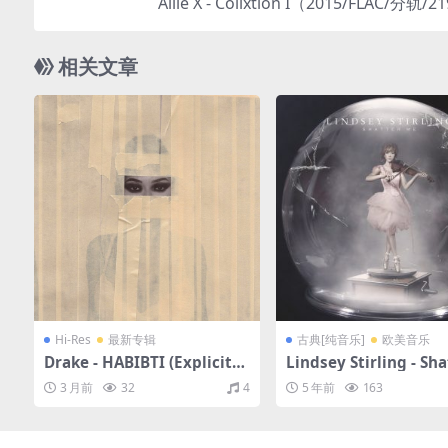
Allie X - Collxtion I（2015/FLAC/分轨/
相关文章
Hi-Res
最新专辑
古典[纯音乐]
欧美音乐
Drake - HABIBTI (Explicit)
Lindsey Stirling - Sha
（2026/FLAC/分轨/417M）
Me (Deluxe)（2014/F
3 月前
32
4
5 年前
163
(24bit/48kHz)
轨/460M）