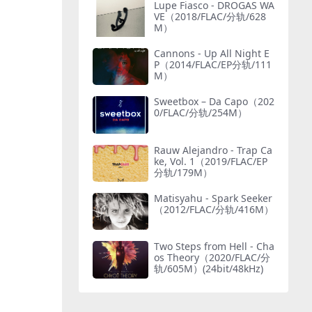
Lupe Fiasco - DROGAS WA
VE（2018/FLAC/分轨/628
M）
Cannons - Up All Night E
P（2014/FLAC/EP分轨/111
M）
Sweetbox – Da Capo（202
0/FLAC/分轨/254M）
Rauw Alejandro - Trap Ca
ke, Vol. 1（2019/FLAC/EP
分轨/179M）
Matisyahu - Spark Seeker
（2012/FLAC/分轨/416M）
Two Steps from Hell - Cha
os Theory（2020/FLAC/分
轨/605M）(24bit/48kHz)