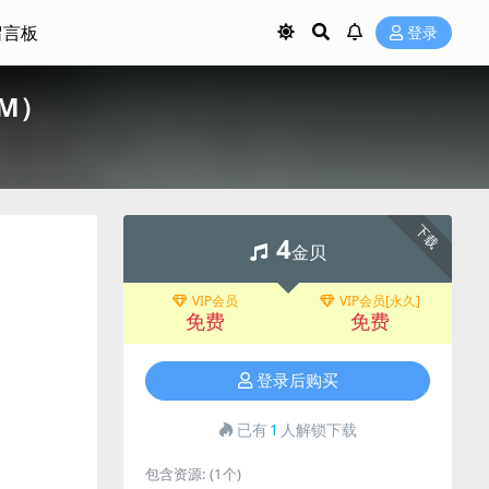
留言板
登录
31M）
下载
4
金贝
VIP会员
VIP会员[永久]
免费
免费
登录后购买
已有
1
人解锁下载
包含资源:
(1个)