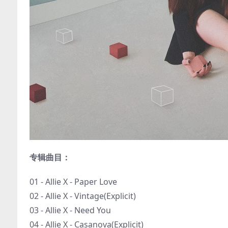
专辑曲目：
01 - Allie X - Paper Love
02 - Allie X - Vintage(Explicit)
03 - Allie X - Need You
04 - Allie X - Casanova(Explicit)