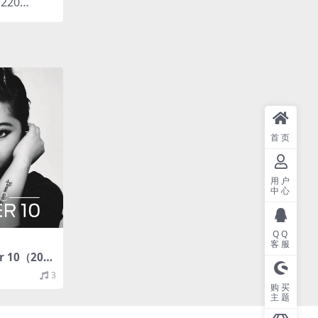
/220
首页
用户
中心
QQ
客服
er 10（201
4M）
3
购买
主题