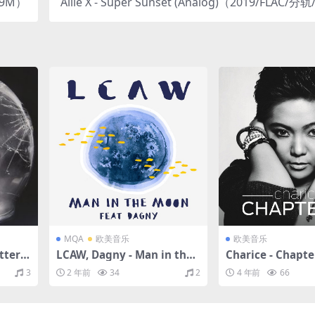
219M）
Allie X - Super Sunset (Analog)（2019/FLAC/分轨
M）
MQA
欧美音乐
欧美音乐
tter
LCAW, Dagny - Man in the
Charice - Chapt
LAC/分
Moon（2017/FLAC/Single分
3/FLAC/分轨/33
3
2 年前
34
2
4 年前
66
轨/46.9M）(MQA/16bit/44.1
kHz)