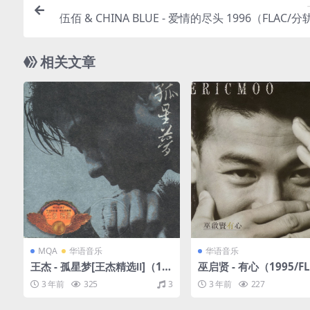
伍佰 & CHINA BLUE - 爱情的尽头 1996（FLAC/分轨
相关文章
MQA
华语音乐
华语音乐
王杰 - 孤星梦[王杰精选Ⅱ]（19
巫启贤 - 有心（1995/F
94/FLAC/分轨/329M）(MQ
轨/302M）
3 年前
325
3
3 年前
227
A/16bit/44.1kHz)