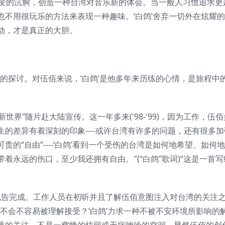
不变的沉痾，创造一种台湾对音乐新的体会。当一般人习惯追求更
不用很玩乐的方法来表现一种趣味。‘白鸽’舍弃一切外在炫耀
动，才是真正的大胆。
生的探讨。对伍佰来说，‘白鸽’是他多年来历练的心情，是旅程中
新世界”随片赴大陆宣传。这一年多来('98-'99)，因为工作，伍
的差异有着深刻的印象----或许台湾有许多的问题，还有很多
的“自由”----‘白鸽’看到一个受伤的台湾是如何地希望、如何
永远的伤口，至少我还拥有自由。″(“白鸽”歌词)“这是一首
制作也告完成。工作人员在初听并且了解伍佰意图注入对台湾的关注
会不会不容易被理解接受？‘白鸽’力求一种不被不安环境所影响的