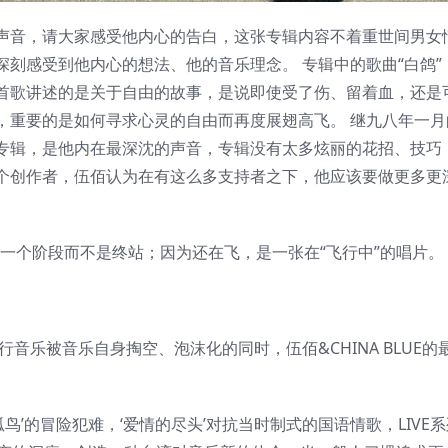
声音，请大家感受他内心的告白，这张专辑内容不着重世间男女
刻感受到他内心的想法、他的音乐理念。 专辑中的歌曲“白鸽”
首歌讲述的是关于自由的故事，是说即使受了伤、留着血，还是
，重要的是如何寻求心灵的自由而再度展翅高飞。 继九八年一月
专辑，是他内在最深沈的声音，专辑没有太多炫丽的花招、技巧
个创作者，伍佰认为在有这么多支持者之下，他应该要做更多更
的一个阶段而不是终站；因为还在飞，是一张在“飞行中”的唱片。
音乐被音乐自身掏空、泡沫化的同时，伍佰&CHINA BLUE的
孤鸟’的冒险犯难，‘爱情的尽头’对抗当时制式的国语情歌，LIVE