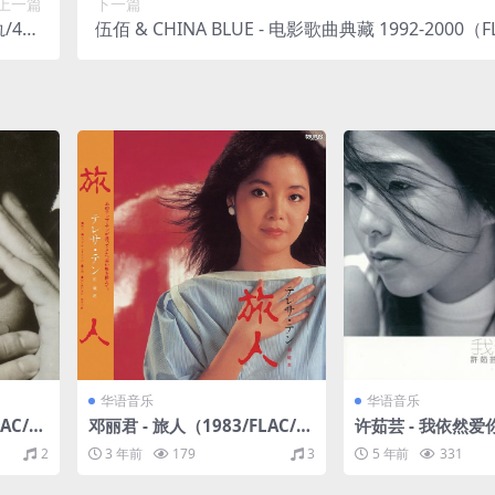
上一篇
下一篇
/436
伍佰 & CHINA BLUE - 电影歌曲典藏 1992-2000（F
M）
分轨/643M）
华语音乐
华语音乐
LAC/分
邓丽君 - 旅人（1983/FLAC/分
许茹芸 - 我依然爱你
轨/234M）
LAC/分轨/242M
2
3 年前
179
3
5 年前
331