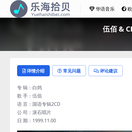
华语音乐
伍佰 & C
详情介绍
常见问题
评论建议
专 辑：白鸽
歌 手：伍佰
语 言：国语专辑2CD
公 司：滚石唱片
日 期：1999.11.00