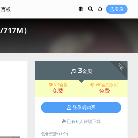
留言板
登录
轨/717M）
下载
3
金贝
VIP会员
VIP会员[永久]
免费
免费
登录后购买
已有
6
人解锁下载
包含资源:
(1个)