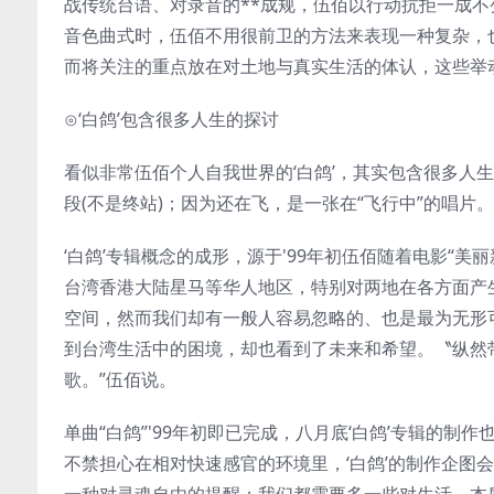
战传统台语、对录音的**成规，伍佰以行动抗拒一成
音色曲式时，伍佰不用很前卫的方法来表现一种复杂，也
而将关注的重点放在对土地与真实生活的体认，这些举
⊙‘白鸽’包含很多人生的探讨
看似非常伍佰个人自我世界的‘白鸽’，其实包含很多人
段(不是终站)；因为还在飞，是一张在“飞行中”的唱片。
‘白鸽’专辑概念的成形，源于'99年初伍佰随着电影“美丽
台湾香港大陆星马等华人地区，特别对两地在各方面产生
空间，然而我们却有一般人容易忽略的、也是最为无形可贵
到台湾生活中的困境，却也看到了未来和希望。〝纵然带着
歌。”伍佰说。
单曲“白鸽”'99年初即已完成，八月底‘白鸽’专辑的
不禁担心在相对快速感官的环境里，‘白鸽’的制作企图