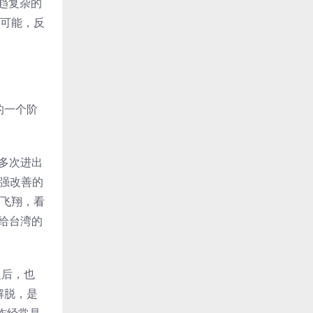
趋复杂的
的可能，反
的一个阶
佰多次进出
加强改善的
地飞翔，看
写给台湾的
之后，也
解脱，是