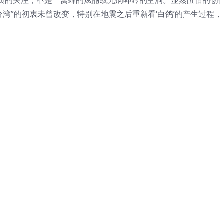
质的关注，不是一窝蜂的炫丽或无病呻吟的空洞。显然伍佰的创
台湾”的初衷未曾改变，特别在地震之后重新看‘白鸽’的产生过程