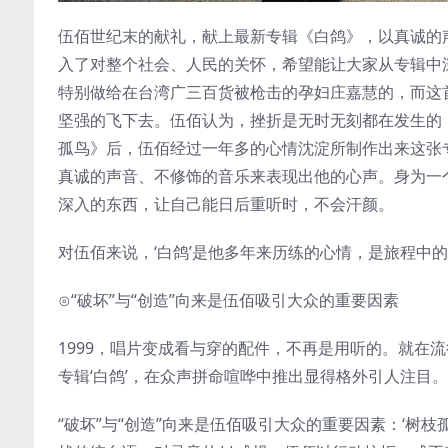
伍佰世纪末的献礼，献上最新专辑《白鸽》，以真诚的
入了对整个社会、人民的关怀，希望能让大家从专辑中深
特别做给在台湾广三百货被枪击的孕妇庄嘉慧的，而这
坚强的飞下去。伍佰认为，挫折是无时无刻都在发生的
孤鸟》后，伍佰经过一年多的心情沈淀所制作出来这张
真诚的声音、不修饰的音乐来表现出他的心声。身为一
深入的东西，让自己能日后重听时，不会汗颜。
对伍佰来说，‘白鸽’是他多年来历练的心情，是旅程中
⊙“破坏”与“创造”向来是伍佰吸引大众的重要因素
1999，唱片变成看与穿的配件，不再是用听的。就在流行
专辑‘白鸽’，在众声拼命喧哗中推出显得格外引人注目。
“破坏”与“创造”向来是伍佰吸引大众的重要因素：‘树枝