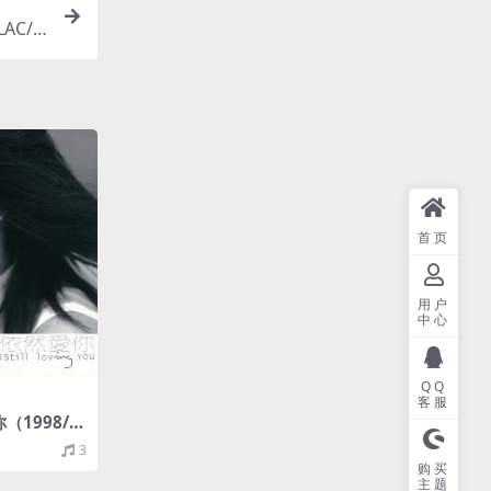
LAC/
首页
用户
中心
QQ
客服
（1998/F
）
3
购买
主题