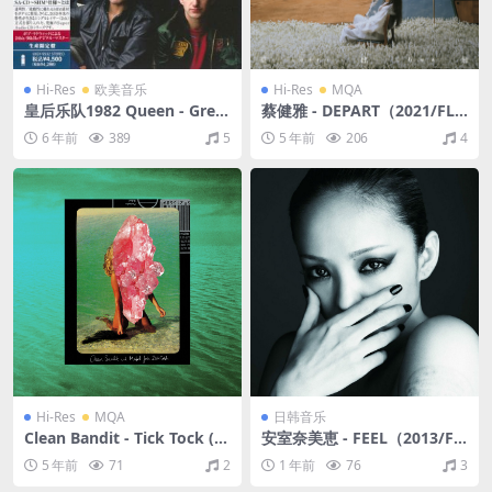
Hi-Res
欧美音乐
Hi-Res
MQA
皇后乐队1982 Queen - Great
蔡健雅 - DEPART（2021/FLA
est Space 2012 SHM（SAC
C/分轨/473M）(MQA/24bit/
6 年前
389
5
5 年前
206
4
D/ISO/2.56G）
48kHz)
Hi-Res
MQA
日韩音乐
Clean Bandit - Tick Tock (fe
安室奈美恵 - FEEL（2013/FL
at. 24kGoldn)（2020/FLAC/
AC/分轨/319M）
5 年前
71
2
1 年前
76
3
Single/35.5M）(MQA/24bi
t/44.1kHz)