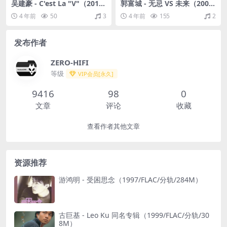
吴建豪 - C'est La "V"（2011/
郭富城 - 无忌 VS 未来（2001/
FLAC/分轨/331M）
FLAC/EP分轨/171M）
4 年前
50
3
4 年前
155
2
发布作者
ZERO-HIFI
等级
VIP会员[永久]
9416
98
0
文章
评论
收藏
查看作者其他文章
资源推荐
游鸿明 - 受困思念（1997/FLAC/分轨/284M）
古巨基 - Leo Ku 同名专辑（1999/FLAC/分轨/30
8M）