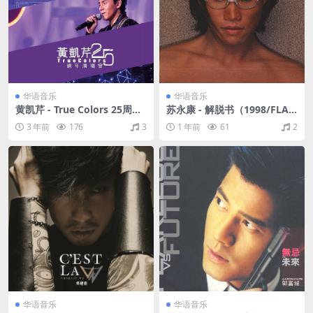
华语音乐
华语音乐
黄凯芹 - True Colors 25周年
苏永康 - 解脱书（1998/FLA
演唱会（2013/FLAC/分轨/41
C/分轨/278M）
3 年前
176
3
1 年前
61
2
1M）
华语音乐
华语音乐