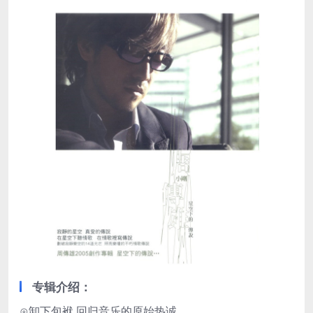
专辑介绍：
⊙卸下包袱 回归音乐的原始热诚