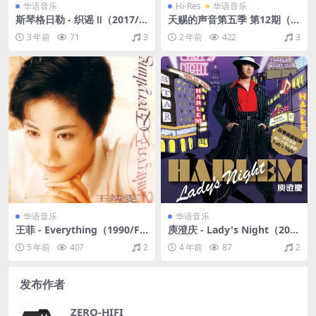
华语音乐
Hi-Res
华语音乐
斯琴格日勒 - 织谣 Ⅱ（2017/F
天赐的声音第五季 第12期（2
LAC/分轨/309M）
024/FLAC/分轨/880M）(24b
3 年前
71
3
2 年前
422
3
it/48kHz)
华语音乐
华语音乐
王菲 - Everything（1990/FL
庾澄庆 - Lady's Night（200
AC/分轨/254M）
8/FLAC/分轨/329M）
5 年前
407
2
4 年前
87
2
发布作者
ZERO-HIFI