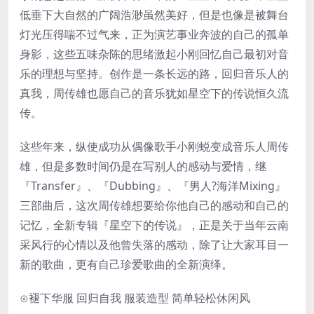
低垂下大自然的广阔浩渺虽然美好，但是也像是被舞台
灯光压得喘不过气来，正为演艺事业奔波的自己的孤单
身影，这些五味杂陈的思绪激起小刚回忆自己最初对音
乐的理想与坚持。创作是一条长远的路，回归音乐人的
真我，周传雄也愿自己的音乐犹如星空下的传说恒久流
传。
这些年来，纵使成功从偶像歌手小刚蜕变成音乐人周传
雄，但是多数时间仍是在写别人的感动与爱情，继
『Transfer』、『Dubbing』、『男人?海洋Mixing』
三部曲后，这次周传雄想要给你他自己的感动和自己的
记忆，全新专辑『星空下的传说』，正是关于当年云南
采风行的心情以及他曾失落的感动，除了让大家耳目一
新的歌曲，更有自己珍爱歌曲的全新演绎。
⊙褪下华服 回归自我 服装造型 简单轻松休闲风