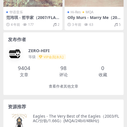
华语音乐
Hi-Res
MQA
范玮琪 - 哲学家（2007/FLA
Olly Murs - Marry Me（202
C/分轨/283M）
2/FLAC/分轨/454M）(MQA/
4 年前
177
2
3 年前
63
5
24bit/44.1kHz)
发布作者
ZERO-HIFI
等级
VIP会员[永久]
9404
98
0
文章
评论
收藏
查看作者其他文章
资源推荐
Eagles - The Very Best of the Eagles（2003/FL
AC/分轨/1.66G）(MQA/24bit/48kHz)