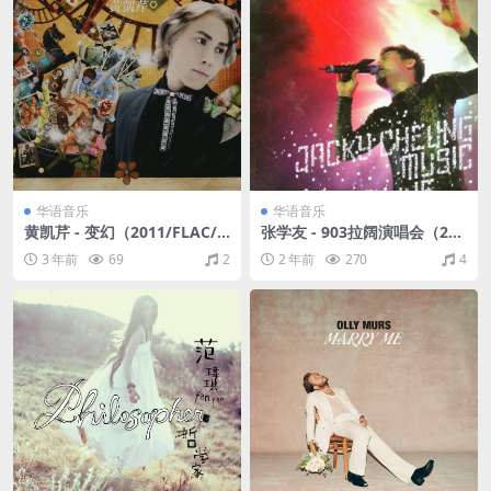
华语音乐
华语音乐
黄凯芹 - 变幻（2011/FLAC/
张学友 - 903拉阔演唱会（200
分轨/300M）
1/FLAC/分轨/406M）
3 年前
69
2
2 年前
270
4