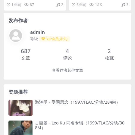
1/FLAC/分轨/261M）
(SACD/ISO/2.48G)
1 年前
87
2
6 年前
1.1K
3
发布作者
admin
等级
VIP会员[永久]
687
4
2
文章
评论
收藏
查看作者其他文章
资源推荐
游鸿明 - 受困思念（1997/FLAC/分轨/284M）
古巨基 - Leo Ku 同名专辑（1999/FLAC/分轨/30
8M）