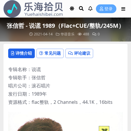
登录
张信哲 - 说谎 1989（Flac+CUE/整轨/245M）
2021-04-14
华语音乐
488
0
详情介绍
常见问题
评论建议
专辑名称：说谎
专辑歌手：张信哲
唱片公司：滚石唱片
发行日期：1989年
资源格式：flac整轨，2 Channels，44.1K，16bits