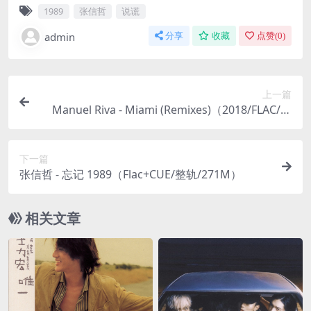
1989
张信哲
说谎
admin
分享
收藏
点赞(
0
)
上一篇
Manuel Riva - Miami (Remixes)（2018/FLAC/分
轨/311M）
下一篇
张信哲 - 忘记 1989（Flac+CUE/整轨/271M）
相关文章