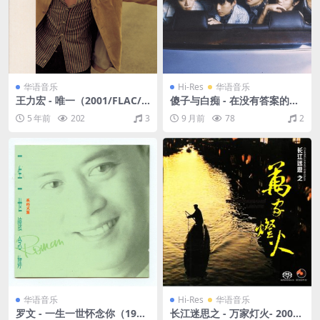
华语音乐
Hi-Res
华语音乐
王力宏 - 唯一（2001/FLAC/
傻子与白痴 - 在没有答案的日
分轨/320M）
子里（2025/FLAC/EP分轨/19
5 年前
202
3
9 月前
78
2
0M）(24bit/48kHz)
华语音乐
Hi-Res
华语音乐
罗文 - 一生一世怀念你（199
长江迷思之 - 万家灯火- 2007