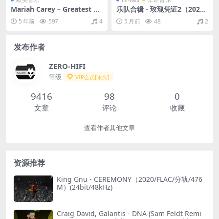
Mariah Carey – Greatest Hi
乐队合辑 - 玫瑰凭证2（2022/
ts（2001/FLAC/分轨/816
FLAC/分轨/722M）(24bit/96
5 年前
597
4
5 月前
48
2
M）
kHz)
发布作者
ZERO-HIFI
等级
VIP会员[永久]
9416
98
0
文章
评论
收藏
查看作者其他文章
资源推荐
King Gnu - CEREMONY（2020/FLAC/分轨/476
M）(24bit/48kHz)
Craig David, Galantis - DNA (Sam Feldt Remi