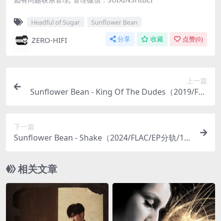
Headful of Sugar
Sunflower Bean
ZERO-HIFI
分享
收藏
点赞(
0
)
上一篇
Sunflower Bean - King Of The Dudes（2019/FLA
C/EP分轨/85.5M）
下一篇
Sunflower Bean - Shake（2024/FLAC/EP分轨/11
1M）
相关文章