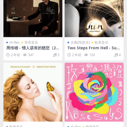
Hi-Res
华语音乐
古典[纯音乐]
欧美音乐
周传雄 - 情人该有的慈悲（20
Two Steps From Hell - Sun
24/FLAC/分轨/515M）(24bi
（2014/FLAC/分轨/450M）
2 年前
347
5
2 年前
103
4
t/48kHz)
欧美音乐
Hi-Res
华语音乐