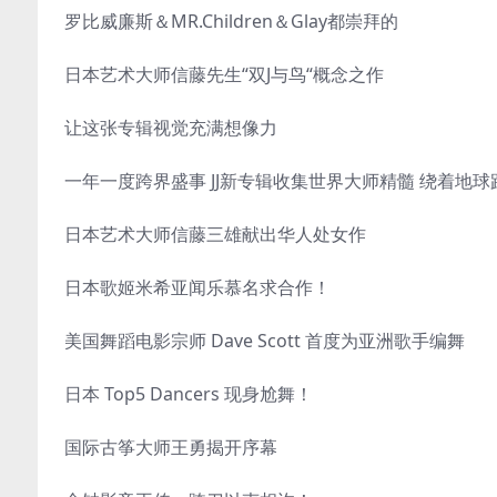
罗比威廉斯＆MR.Children＆Glay都崇拜的
日本艺术大师信藤先生“双J与鸟“概念之作
让这张专辑视觉充满想像力
一年一度跨界盛事 JJ新专辑收集世界大师精髓 绕着地球
日本艺术大师信藤三雄献出华人处女作
日本歌姬米希亚闻乐慕名求合作！
美国舞蹈电影宗师 Dave Scott 首度为亚洲歌手编舞
日本 Top5 Dancers 现身尬舞！
国际古筝大师王勇揭开序幕