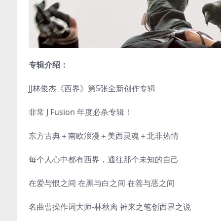
专辑介绍：
JJ林俊杰《西界》第5张全新创作专辑
非常 J Fusion 年度必杀专辑！
东方古典＋南欧浪漫＋美西灵魂＋北非热情
每个人心中都有西界，通往那个未知的自己
在爱与恨之间 在黑与白之间 在善与恶之间
名曲曹操作词大师-林秋离 神来之笔创西界之说