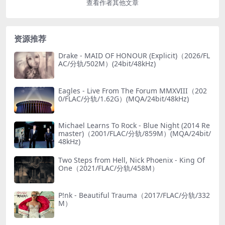
查看作者其他文章
资源推荐
Drake - MAID OF HONOUR (Explicit)（2026/FL
AC/分轨/502M）(24bit/48kHz)
Eagles - Live From The Forum MMXVIII（202
0/FLAC/分轨/1.62G）(MQA/24bit/48kHz)
Michael Learns To Rock - Blue Night (2014 Re
master)（2001/FLAC/分轨/859M）(MQA/24bit/
48kHz)
Two Steps from Hell, Nick Phoenix - King Of
One（2021/FLAC/分轨/458M）
P!nk - Beautiful Trauma（2017/FLAC/分轨/332
M）