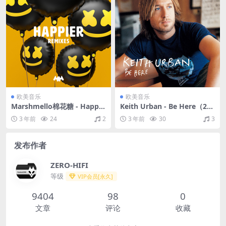
欧美音乐
欧美音乐
Marshmello棉花糖 - Happie
Keith Urban - Be Here（200
r (Remixes Pt. 2)（2018/FL
4/FLAC/分轨/382M）
3 年前
24
2
3 年前
30
3
AC/EP分轨/155M）
发布作者
ZERO-HIFI
等级
VIP会员[永久]
9404
98
0
文章
评论
收藏