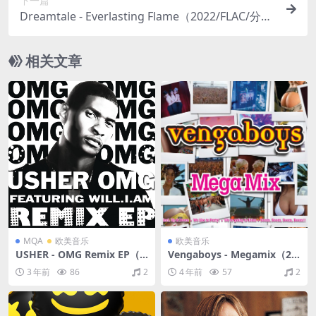
下一篇
Dreamtale - Everlasting Flame（2022/FLAC/分
轨/503M）
相关文章
MQA
欧美音乐
欧美音乐
USHER - OMG Remix EP（2
Vengaboys - Megamix（20
010/FLAC/EP分轨/228M）
09/FLAC/分轨/206M）
3 年前
86
2
4 年前
57
2
(MQA/16bit/44.1kHz)