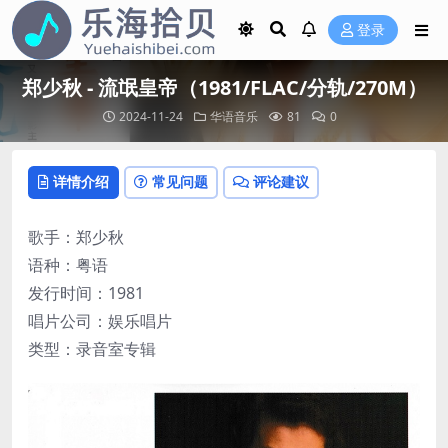
登录
郑少秋 - 流氓皇帝（1981/FLAC/分轨/270M）
2024-11-24
华语音乐
81
0
详情介绍
常见问题
评论建议
歌手：郑少秋
语种：粤语
发行时间：1981
唱片公司：娱乐唱片
类型：录音室专辑