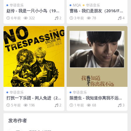
华语音乐
MQA
华语音乐
赵传 - 我是一只小小鸟（199
曹格 - 我们是朋友（2016/FL
0/Ape+CUE/整轨/268M）
AC/分轨/531M）(24bit/48k
6 年前
322
2
3 年前
78
4
Hz)
华语音乐
华语音乐
打扰一下乐团 - 闲人免进（20
陈楚生 - 我知道你离我不远
17/FLAC/分轨/341M）
（2013/FLAC/分轨/258M）
5 年前
196
2
1 年前
68
3
发布作者