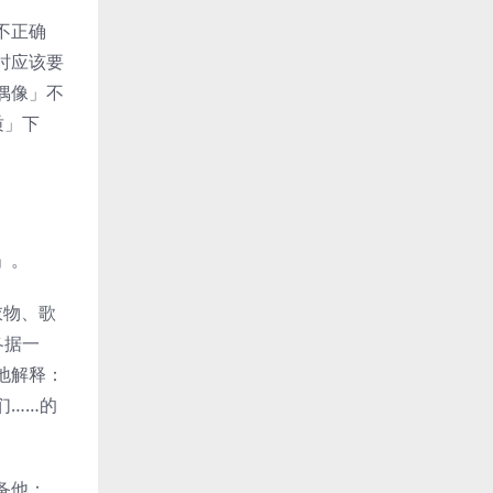
不正确
时应该要
偶像」不
质」下
」。
衣物、歌
各据一
地解释：
们……的
备他：