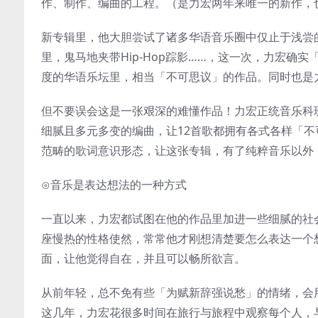
作、制作、编曲的工程。（是力宏两年来唯一的新作，
新专辑里，他大胆尝试了诸多华语音乐圈中仅止于浅尝的音乐
里，鬼马地夹带Hip-Hop踪影……，这一次，力宏
度的华语乐坛里，相当「不可思议」的作品。同时也是
但不要误会这是一张艰深的难懂作品！力宏正统音乐科
细腻且多元多变的编曲，让12首歌都拥有各式各样「
范畴的歌词意识形态，让这张专辑，有了纯粹音乐以外
⊙音乐是表达想法的一种方式
一直以来，力宏都试图在他的作品里加进一些细腻的社
座慢热的性格使然，常常他才刚想清楚要怎么表达一个
面，让他觉得自在，并且可以畅所欲言。
从前年轻，总不免有些「为赋新辞强说愁」的情绪，会
这几年，力宏花很多时间在旅行与旅程中观察每个人，