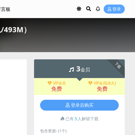
留言板
登录
轨/493M）
下载
3
金贝
VIP会员
VIP会员[永久]
免费
免费
登录后购买
已有
3
人解锁下载
包含资源:
(1个)