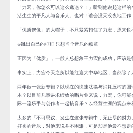
「力宏，你怎么可以这么邋遢？！」听到他说起这样的
活生生的平凡人与音乐人。也对！谁会没天没夜地工作
「优质偶像」的大帽子，不只紧紧扣住了力宏，原来也
⊙跳出自己的框框 只想当个音乐的顽童
正因为「优质」，一般人总想象王力宏的成功，应该是
事实上，力宏今天之所以能红遍大中华地区，当然除了
两年做一张新专辑？以现在的快速汰换与消耗压榨的国
本？以目前凡事讲求绩效的唱片业来说，力宏，你可能
际一流乐手与创作者一起搞音乐？以经营生涯的观点来
太多的「不可思议」发生在这张专辑中，无止尽的财力
好卖的音乐，对他来说并不困难，可是却是他最不想走