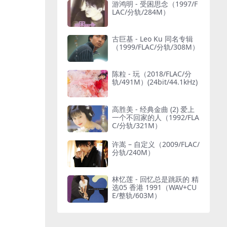
游鸿明 - 受困思念（1997/F
LAC/分轨/284M）
古巨基 - Leo Ku 同名专辑
（1999/FLAC/分轨/308M）
陈粒 - 玩（2018/FLAC/分
轨/491M）(24bit/44.1kHz)
高胜美 - 经典金曲 (2) 爱上
一个不回家的人（1992/FLA
C/分轨/321M）
许嵩 – 自定义（2009/FLAC/
分轨/240M）
林忆莲 - 回忆总是跳跃的 精
选05 香港 1991（WAV+CU
E/整轨/603M）