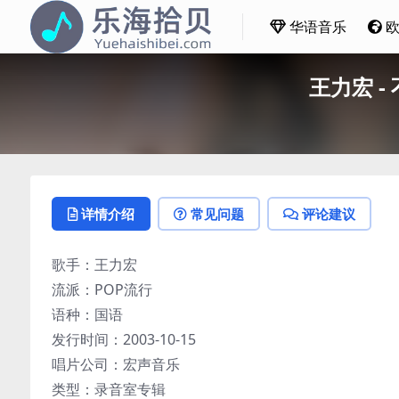
华语音乐
王力宏 - 
详情介绍
常见问题
评论建议
歌手：王力宏
流派：POP流行
语种：国语
发行时间：2003-10-15
唱片公司：宏声音乐
类型：录音室专辑