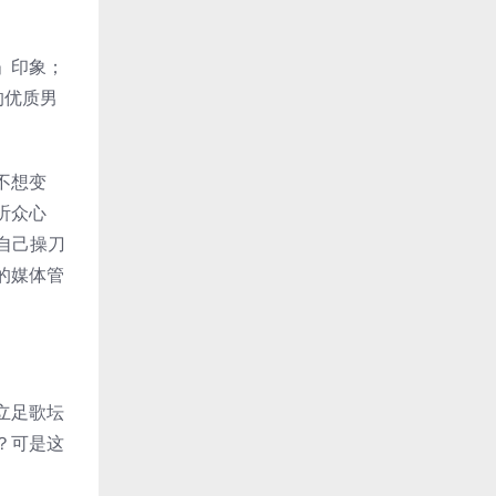
」印象；
的优质男
不想变
听众心
自己操刀
的媒体管
立足歌坛
？可是这