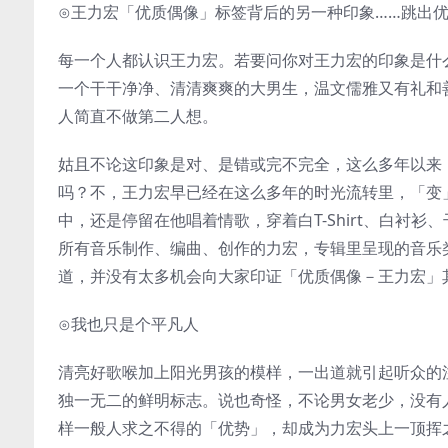
⊙王力宏「优质偶像」标签背后的另一种印象……跳出
每一个人都认识王力宏。若要问你对王力宏的印象是什
一个干干净净、清清爽爽的大男生，温文儒雅又有礼和
人简直不做第二人想。
姑且不论这印象是对、是错或完不完全，这么多年以来
吗？不，王力宏早已经在这么多年的时光流转里，「变
中，还是停留在他唱着情歌，穿着白T-Shirt、白衬
所有音乐制作、编曲、创作的力宏，专辑里呈现的音乐
道，并没有太多机会向大家印证「优质偶像－王力宏」
⊙我也只是个平凡人
清亮好歌喉加上阳光男孩的模样，一出道就引起听众的
独一无二的鲜明标志。说也奇怪，不论男女老少，没有
样一般人求之不得的「优势」，却成为力宏头上一顶挥