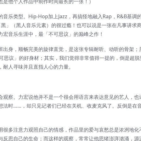
也是他个人作品中制作时间最长的一张！）
类型。Hip-Hop加上Jazz，再搞怪地融入Rap，R&B基调
确实「黑」（黑人音乐元素）的很过瘾！也可以说是一张在凡事讲求
力宏音乐生涯中，最「不可思议」的巅峰之作！
班出身，顺畅完美的旋律直觉，是这张专辑耐听、动听的骨架；
不可思议」的好身材；其实，我们觉得非常值得一提的，倒是超脱
，耐人寻味并且直指人心的力量。
会观察。力宏说他并不是一个很会用语言来表达意见的艺人，也
想法时……，却只见记者们已经在关机、收麦克风了。反倒是在
用很多注意力观照自己的情感，作品里的爱与哀愁总是浓冽地化
与反思自己的生命；而这样的观察，常常让他思绪澎湃汹涌，源