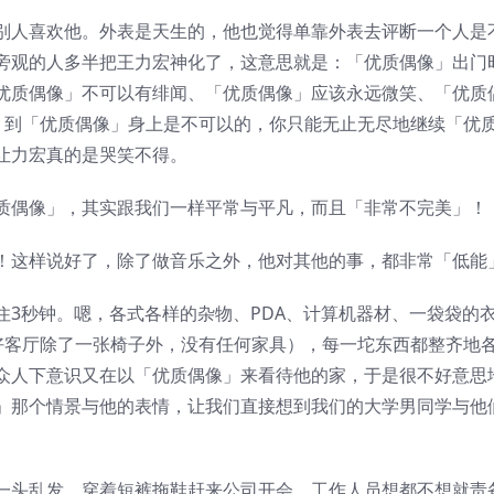
别人喜欢他。外表是天生的，他也觉得单靠外表去评断一个人是
旁观的人多半把王力宏神化了，这意思就是：「优质偶像」出门
优质偶像」不可以有绯闻、「优质偶像」应该永远微笑、「优质
，到「优质偶像」身上是不可以的，你只能无止无尽地继续「优
让力宏真的是哭笑不得。
质偶像」，其实跟我们一样平常与平凡，而且「非常不完美」！
！这样说好了，除了做音乐之外，他对其他的事，都非常「低能
3秒钟。嗯，各式各样的杂物、PDA、计算机器材、一袋袋的
好客厅除了一张椅子外，没有任何家具），每一坨东西都整齐地
众人下意识又在以「优质偶像」来看待他的家，于是很不好意思
」那个情景与他的表情，让我们直接想到我们的大学男同学与他
一头乱发，穿着短裤拖鞋赶来公司开会，工作人员想都不想就责