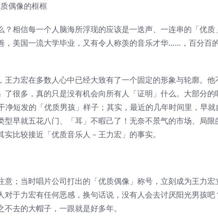
优质偶像的框框
么？相信每一个人脑海所浮现的应该是一迭声、一连串的「优质
善，美国一流大学毕业，又有令人称羡的音乐才华……，百分百
，王力宏在多数人心中已经大致有了一个固定的形象与轮廓。他
」了很多，真的只是没有机会向所有人「证明」什么。大部分的
衫、干净短发的「优质男孩」样子；其实，最近的几年时间里，早就
类型早就五花八门、「耳」不暇己了！无奈不景气的市场、局限
其实比较接近「优质音乐人－王力宏」的事实。
注意；当时唱片公司打出的「优质偶像」称号，立刻成为王力宏
人对于力宏有任何恶感，换句话说，没有人会去讨厌阳光男孩吧
之不去的大帽子，一跟就是好多年。