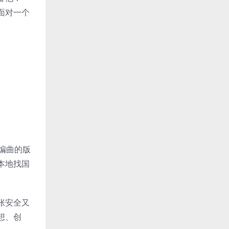
面对一个
编曲的版
本地找国
张安全又
想、创