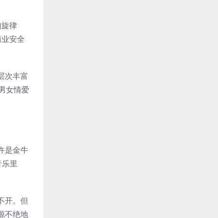
的旋律
商业安全
层次丰富
男女情爱
许是金牛
音乐里
不开。但
源不绝地