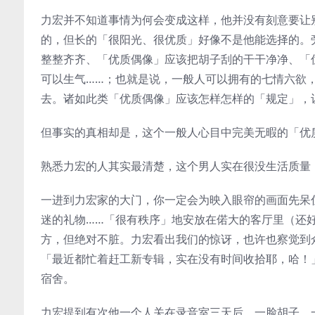
力宏并不知道事情为何会变成这样，他并没有刻意要让
的，但长的「很阳光、很优质」好像不是他能选择的。
整整齐齐、「优质偶像」应该把胡子刮的干干净净、「
可以生气……；也就是说，一般人可以拥有的七情六欲
去。诸如此类「优质偶像」应该怎样怎样的「规定」，
但事实的真相却是，这个一般人心目中完美无暇的「优
熟悉力宏的人其实最清楚，这个男人实在很没生活质量
一进到力宏家的大门，你一定会为映入眼帘的画面先呆住
迷的礼物……「很有秩序」地安放在偌大的客厅里（还
方，但绝对不脏。力宏看出我们的惊讶，也许也察觉到
「最近都忙着赶工新专辑，实在没有时间收拾耶，哈！
宿舍。
力宏提到有次他一个人关在录音室三天后，一脸胡子、