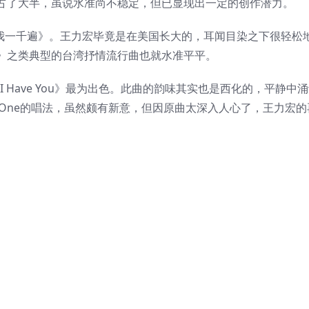
占了大半，虽说水准尚不稳定，但已显现出一定的创作潜力。
喊我一千遍》。王力宏毕竟是在美国长大的，耳闻目染之下很轻松
》之类典型的台湾抒情流行曲也就水准平平。
 I Have You》最为出色。此曲的韵味其实也是西化的，平静中
了All-4-One的唱法，虽然颇有新意，但因原曲太深入人心了，王力宏