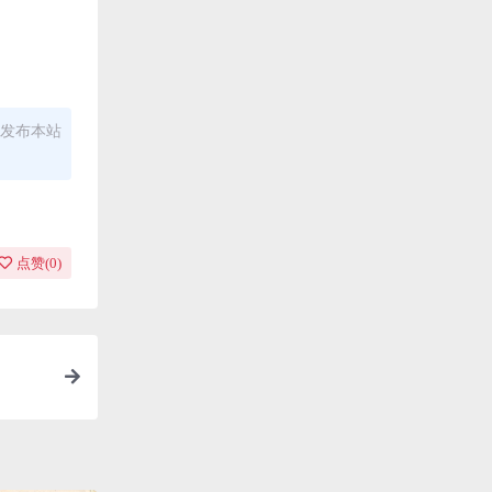
发布本站
点赞(
0
)