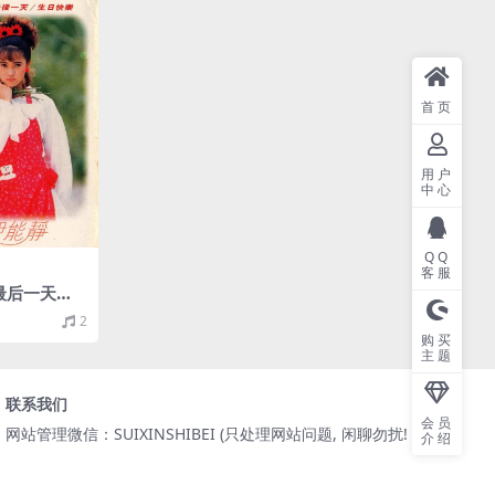
首页
用户
中心
QQ
客服
最后一天（1
251M）
2
购买
主题
联系我们
会员
网站管理微信：SUIXINSHIBEI (只处理网站问题, 闲聊勿扰! )
介绍