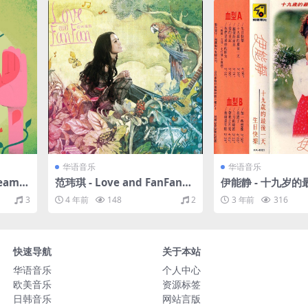
华语音乐
华语音乐
eame
范玮琪 - Love and FanFan
伊能静 - 十九岁的
67M）
（2011/FLAC/分轨/259M）
988/FLAC/分轨/
3
4 年前
148
2
3 年前
316
快速导航
关于本站
华语音乐
个人中心
欧美音乐
资源标签
日韩音乐
网站言版