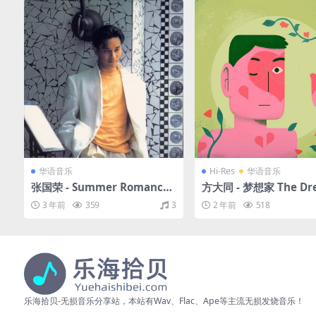
华语音乐
Hi-Res
华语音乐
张国荣 - Summer Romance
方大同 - 梦想家 The Dr
’87（1987/FLAC/分轨/270
r（2024/FLAC/分轨/3
3 年前
359
3
2 年前
518
M）
(24bit/48kHz)
乐海拾贝-无损音乐分享站，本站有Wav、Flac、Ape等主流无损发烧音乐！