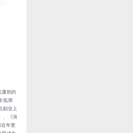
气蓬勃的
生低潮
在副业上
》、《演
谦近年更