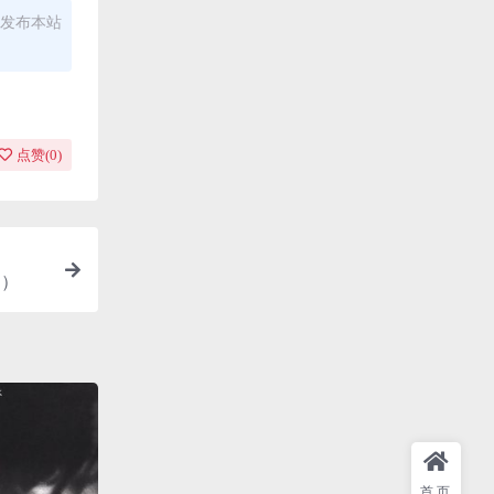
发布本站
点赞(
0
)
M）
首页