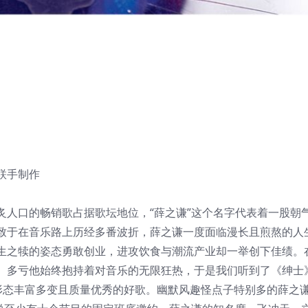
联手制作
炙人口的畅销歌占据歌坛地位，“薛之谦”这个名字代表着一股朝
致于在音乐路上历经多番波折，薛之谦一度面临漫长且煎熬的人
生之犊的姿态勇敢创业，进攻饮食与潮流产业却一举创下佳绩。
。多亏他始终抱持着对音乐的无限狂热，于是我们听到了《绅士
形态丰富多变且质量优秀的好歌。幽默风趣怪点子特别多的薛之