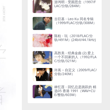
游鸿明 - 受困思念（1997/F
LAC/分轨/284M）
古巨基 - Leo Ku 同名专辑
（1999/FLAC/分轨/308M）
陈粒 - 玩（2018/FLAC/分
轨/491M）(24bit/44.1kHz)
高胜美 - 经典金曲 (2) 爱上
一个不回家的人（1992/FLA
C/分轨/321M）
许嵩 – 自定义（2009/FLAC/
分轨/240M）
林忆莲 - 回忆总是跳跃的 精
选05 香港 1991（WAV+CU
E/整轨/603M）