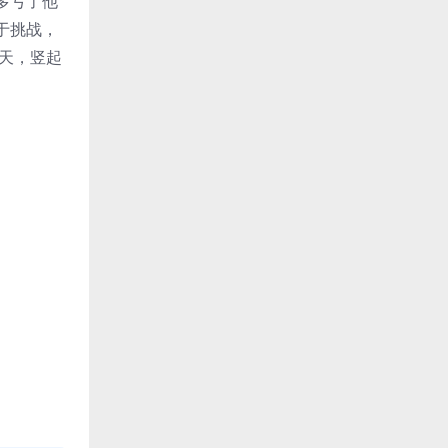
多亏了他
于挑战，
天，竖起