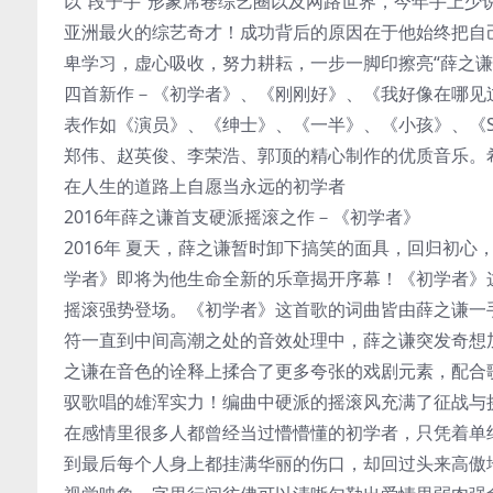
以“段子手”形象席卷综艺圈以及网路世界，今年手上
亚洲最火的综艺奇才！成功背后的原因在于他始终把自
卑学习，虚心吸收，努力耕耘，一步一脚印擦亮“薛之谦
四首新作－《初学者》、《刚刚好》、《我好像在哪见
表作如《演员》、《绅士》、《一半》、《小孩》、《St
郑伟、赵英俊、李荣浩、郭顶的精心制作的优质音乐。
在人生的道路上自愿当永远的初学者
2016年薛之谦首支硬派摇滚之作－《初学者》
2016年 夏天，薛之谦暂时卸下搞笑的面具，回归初心
学者》即将为他生命全新的乐章揭开序幕！《初学者》
摇滚强势登场。《初学者》这首歌的词曲皆由薛之谦一
符一直到中间高潮之处的音效处理中，薛之谦突发奇想
之谦在音色的诠释上揉合了更多夸张的戏剧元素，配合
驭歌唱的雄浑实力！编曲中硬派的摇滚风充满了征战与
在感情里很多人都曾经当过懵懵懂的初学者，只凭着单
到最后每个人身上都挂满华丽的伤口，却回过头来高傲