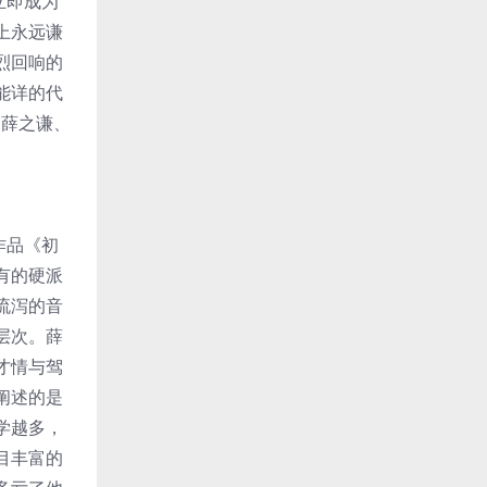
立即成为
上永远谦
烈回响的
能详的代
如薛之谦、
作品《初
有的硬派
流泻的音
层次。薛
才情与驾
阐述的是
学越多，
目丰富的