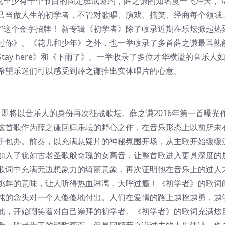
少说至少有十个节目的固定班底邀约，薛之谦的知名度一飞冲天，
己当做人生的初学者，不管对歌唱、演戏、搞笑、经商每个领域
”这个金字招牌！ 新专辑《初学者》除了收录近期在乐坛掀起热
过你》、《花儿和少年》之外，也一举收录了多首薛之谦最耳熟
ay here》和《下雨了》。一举收录了多位才华横溢的音乐人
希望乐迷们可以感受到薛之谦推出实体唱片的心意。
，即将以音乐人的身份再次征战歌坛。薛之谦2016年第一首曝光
这首歌作为薛之谦回归乐坛的野心之作，在音乐形态上以前所未
手包办。前奏，以充满悬疑片的神秘氛围开场，从主歌开始缓缓
加入了犹如古老圣歌般奇瑰的女高音，让整首歌进入更具深度的
歌词中充满无边想象力的绮丽意象，再次证明他在音乐上的过人
挑衅的意味，让人听得热血淋漓，大呼过瘾！《初学者》的歌词
纯的念头对一个人傻傻地付出。人们在爱情的路上越挫越勇，越
地，开始嘲笑着对自己崇拜的初学者。《初学者》的歌词充满炫