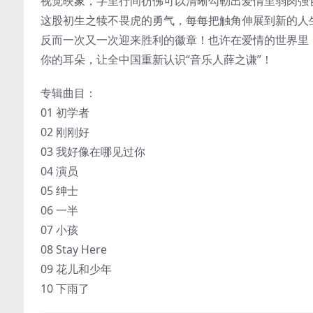
视觉映象，字里行间彷佛可以清晰勾勒出爱情里弱肉强
这股初生之犊不畏虎的勇气，每每把触角伸展到新的人
反而一次又一次迎来胜利的徽章！也许在爱情的世界里，
你的耳朵，让全中国重新认识“音乐人薛之谦”！
专辑曲目：
01 初学者
02 刚刚好
03 我好像在哪见过你
04 演员
05 绅士
06 一半
07 小孩
08 Stay Here
09 花儿和少年
10 下雨了