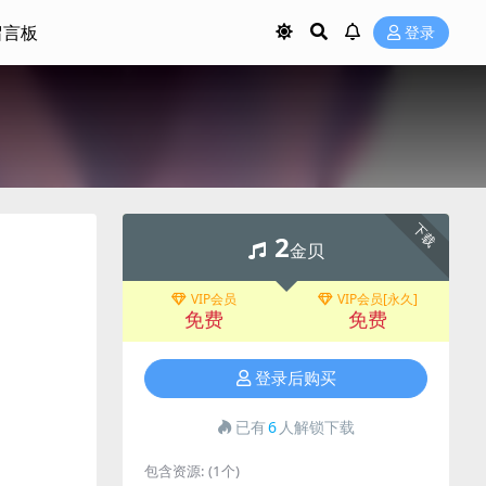
留言板
登录
）
下载
2
金贝
VIP会员
VIP会员[永久]
免费
免费
登录后购买
已有
6
人解锁下载
包含资源:
(1个)