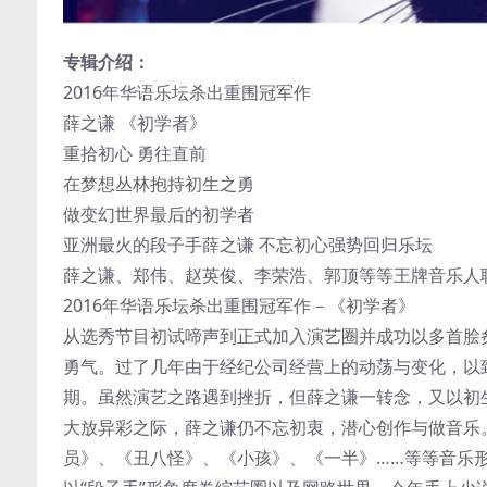
专辑介绍：
2016年华语乐坛杀出重围冠军作
薛之谦 《初学者》
重拾初心 勇往直前
在梦想丛林抱持初生之勇
做变幻世界最后的初学者
亚洲最火的段子手薛之谦 不忘初心强势回归乐坛
薛之谦、郑伟、赵英俊、李荣浩、郭顶等等王牌音乐人
2016年华语乐坛杀出重围冠军作－《初学者》
从选秀节目初试啼声到正式加入演艺圈并成功以多首脍
勇气。过了几年由于经纪公司经营上的动荡与变化，以
期。虽然演艺之路遇到挫折，但薛之谦一转念，又以初
大放异彩之际，薛之谦仍不忘初衷，潜心创作与做音乐
员》、《丑八怪》、《小孩》、《一半》……等等音乐