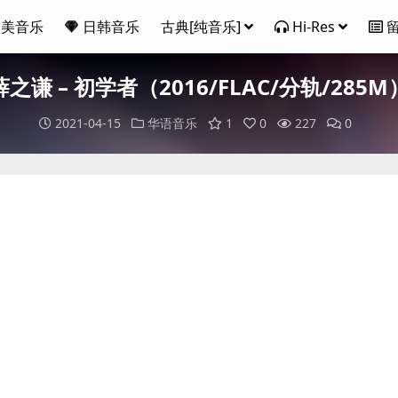
欧美音乐
日韩音乐
古典[纯音乐]
Hi-Res
薛之谦 – 初学者（2016/FLAC/分轨/285M
2021-04-15
华语音乐
1
0
227
0