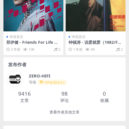
华语音乐
华语音乐
郑伊健 - Friends For Life 新
钟镇涛 - 说爱就爱（1982/FL
曲+精选（2009/FLAC/分轨/
AC/分轨/248M）
2 年前
138
5
1 年前
46
2
1.07G）
发布作者
ZERO-HIFI
等级
VIP会员[永久]
9416
98
0
文章
评论
收藏
查看作者其他文章