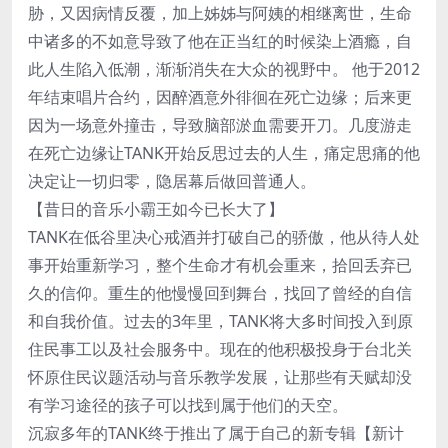
胁，又因病情反覆，加上姊姊与阿姨的相继离世，生命
中诸多的不如意导致了他在正当红的时候染上酒瘾，自
此人生陷入低潮，渐渐消失在大众的视野中。 他于2012
年结束唱片合约，因醉酒意外徘徊在死亡边缘；后来更
因为一场意外撞击，导致脑部淤血需要开刀。几度游走
在死亡边缘让TANK开始反思过去的人生，痛定思痛的他
决定让一切归零，隐居幕后做回普通人。
【昔日的音乐小霸王如今已长大了】
TANK在低谷里决心戒酒并打破自己的骄傲，他从待人处
事开始重新学习，整个生命才有机会重来，拾回丢弃已
久的信仰。重生的他慢慢回到舞台，找回了曾经的自信
和自我价值。过去的3年里，TANK将大多时间投入到原
住民事工以及社会服务中。现在的他积极投身于台北关
怀原住民议题活动与音乐教学发展，让那些有天赋却没
有学习途径的孩子可以找到属于他们的天空。
沉寂多年的TANK终于推出了属于自己的新专辑【新计