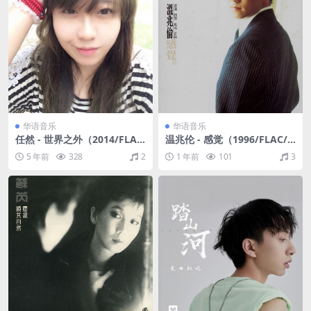
华语音乐
华语音乐
任然 - 世界之外（2014/FLA
温兆伦 - 感觉（1996/FLAC/
C/分轨/411M）
分轨/448M）
5 年前
328
2
1 年前
101
3