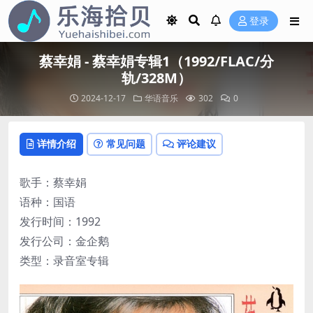
登录
蔡幸娟 - 蔡幸娟专辑1（1992/FLAC/分
轨/328M）
2024-12-17
华语音乐
302
0
详情介绍
常见问题
评论建议
歌手：蔡幸娟
语种：国语
发行时间：1992
发行公司：金企鹅
类型：录音室专辑