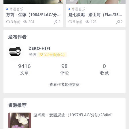
华语音乐
华语音乐
苏芮 - 尘缘（1984/FLAC/分
是七叔呢 - 踏山河（Flac/35
轨/246M）
M）
3 年前
304
2
5 年前
123
2
发布作者
ZERO-HIFI
等级
VIP会员[永久]
9416
98
0
文章
评论
收藏
查看作者其他文章
资源推荐
游鸿明 - 受困思念（1997/FLAC/分轨/284M）